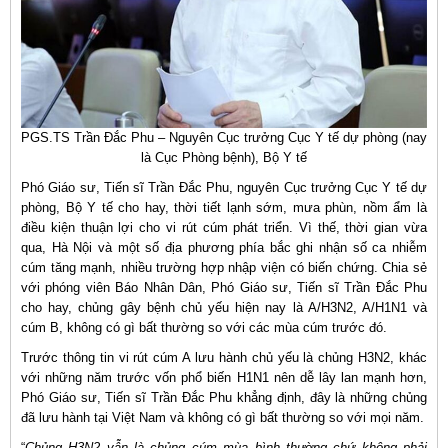
PGS.TS Trần Đắc Phu – Nguyên Cục trưởng Cục Y tế dự phòng (nay
là Cục Phòng bệnh), Bộ Y tế
Phó Giáo sư, Tiến sĩ Trần Đắc Phu, nguyên Cục trưởng Cục Y tế dự
phòng, Bộ Y tế cho hay, thời tiết lạnh sớm, mưa phùn, nồm ẩm là
điều kiện thuận lợi cho vi rút cúm phát triển. Vì thế, thời gian vừa
qua, Hà Nội và một số địa phương phía bắc ghi nhận số ca nhiễm
cúm tăng mạnh, nhiều trường hợp nhập viện có biến chứng. Chia sẻ
với phóng viên Báo Nhân Dân, Phó Giáo sư, Tiến sĩ Trần Đắc Phu
cho hay, chủng gây bệnh chủ yếu hiện nay là A/H3N2, A/H1N1 và
cúm B, không có gì bất thường so với các mùa cúm trước đó.
Trước thông tin vi rút cúm A lưu hành chủ yếu là chủng H3N2, khác
với những năm trước vốn phổ biến H1N1 nên dễ lây lan mạnh hơn,
Phó Giáo sư, Tiến sĩ Trần Đắc Phu khẳng định, đây là những chủng
đã lưu hành tại Việt Nam và không có gì bất thường so với mọi năm.
“
Chủng H3N2 vẫn là chủng cúm mùa bình thường chứ không phải