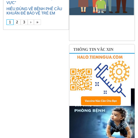
VỰC”
HIỂU ĐÚNG VỀ BỆNH PHẾ CẦU
KHUẨN ĐỂ BẢO VỆ TRẺ EM
1
2
3
›
»
THÔNG TIN VẮC XIN