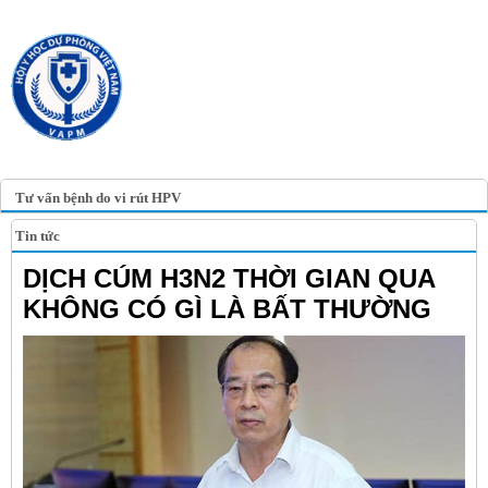
TRANG TIN ĐIỆN TỬ
HỘI Y HỌC DỰ PHÒNG
VIỆT NAM
VIETNAM ASSOCIATION OF
PREVENTIVE MEDICINE
Tư vấn bệnh do vi rút HPV
Tin tức
DỊCH CÚM H3N2 THỜI GIAN QUA
KHÔNG CÓ GÌ LÀ BẤT THƯỜNG