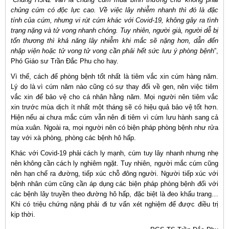
chủng cúm có độc lực cao. Về việc lây nhiễm nhanh thì đó là đặc
tính của cúm, nhưng vi rút cúm khác với Covid-19, không gây ra tình
trạng nặng và tử vong nhanh chóng. Tuy nhiên, người già, người dễ bị
tổn thương thì khả năng lây nhiễm khi mắc sẽ nặng hơn, dẫn đến
nhập viện hoặc tử vong tử vong cần phải hết sức lưu ý phòng bệnh
”,
Phó Giáo sư Trần Đắc Phu cho hay.
Vì thế, cách để phòng bệnh tốt nhất là tiêm vắc xin cúm hàng năm.
Lý do là vì cúm năm nào cũng có sự thay đổi về gen, nên việc tiêm
vắc xin để bảo vệ cho cá nhân hằng năm. Mọi người nên tiêm vắc
xin trước mùa dịch ít nhất một tháng sẽ có hiệu quả bảo vệ tốt hơn.
Hiện nếu ai chưa mắc cúm vẫn nên đi tiêm vì cúm lưu hành sang cả
mùa xuân. Ngoài ra, mọi người nên có biện pháp phòng bệnh như rửa
tay với xà phòng, phòng các bệnh hô hấp.
Khác với Covid-19 phải cách ly mạnh, cúm tuy lây nhanh nhưng nhẹ
nên không cần cách ly nghiêm ngặt. Tuy nhiên, người mắc cúm cũng
nên hạn chế ra đường, tiếp xúc chỗ đông người. Người tiếp xúc với
bệnh nhân cúm cũng cần áp dụng các biện pháp phòng bệnh đối với
các bệnh lây truyền theo đường hô hấp, đặc biệt là đeo khẩu trang…
Khi có triệu chứng nặng phải đi tư vấn xét nghiệm để được điều trị
kịp thời.