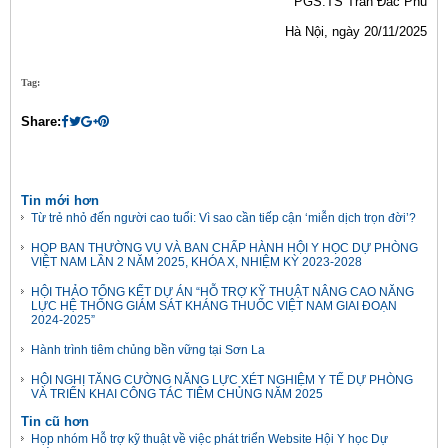
PGS.TS Trần Đắc Phu
Hà Nội, ngày 20/11/2025
Tag:
Share:
Tin mới hơn
Từ trẻ nhỏ đến người cao tuổi: Vì sao cần tiếp cận ‘miễn dịch trọn đời’?
HỌP BAN THƯỜNG VỤ VÀ BAN CHẤP HÀNH HỘI Y HỌC DỰ PHÒNG
VIỆT NAM LẦN 2 NĂM 2025, KHÓA X, NHIỆM KỲ 2023-2028
HỘI THẢO TỔNG KẾT DỰ ÁN “HỖ TRỢ KỸ THUẬT NÂNG CAO NĂNG
LỰC HỆ THỐNG GIÁM SÁT KHÁNG THUỐC VIỆT NAM GIAI ĐOẠN
2024-2025”
Hành trình tiêm chủng bền vững tại Sơn La
HỘI NGHỊ TĂNG CƯỜNG NĂNG LỰC XÉT NGHIỆM Y TẾ DỰ PHÒNG
VÀ TRIỂN KHAI CÔNG TÁC TIÊM CHỦNG NĂM 2025
Tin cũ hơn
Họp nhóm Hỗ trợ kỹ thuật về việc phát triển Website Hội Y học Dự