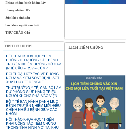
Phòng chống bệnh không lây
Phòng nhiễm HIV
Sức khỏe sinh sản
Sức khỏe người cao tuổi
THƯ CHÀO GIÁ
TIN TIÊU ĐIỂM
LỊCH TIÊM CHỦNG
HỘI THẢO KHOA HỌC “TIÊM
CHỦNG DỰ PHÒNG CÁC BỆNH
TRUYỀN NHIỄM ĐƯỜNG HÔ HẤP
(PHẾ CẦU – RSV – CÚM)”
ĐỐI THOẠI HỢP TÁC VỀ PHÒNG
NGỪA VÀ KIỂM SOÁT BỆNH SỐT
XUẤT HUYẾT DENGUE
THỨ TRƯỞNG Y TẾ: CÁN BỘ LÀM
DỰ PHÒNG GIÚP HÀNG TRIỆU
NGƯỜI KHÔNG PHẢI VÀO VIỆN
BỘ Y TẾ BAN HÀNH DANH MỤC
BỆNH TRUYỀN NHIỄM MỚI, ĐIỀU
CHỈNH NHIỀU BỆNH GIỮA CÁC
NHÓM
HỘI THẢO KHOA HỌC “TRIỂN
KHAI CÔNG TÁC TIÊM CHỦNG
TRONG TÌNH HÌNH MỚI TẠI KHU