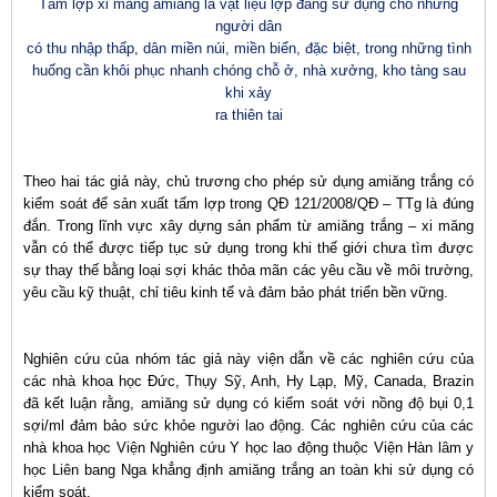
Tấm lợp xi măng amiăng là vật liệu lợp đang sử dụng cho những
người dân
có thu nhập thấp, dân miền núi, miền biển, đặc biệt, trong những tình
huống cần khôi phục nhanh chóng chỗ ở, nhà xưởng, kho tàng sau
khi xảy
ra thiên tai
Theo hai tác giả này, chủ trương cho phép sử dụng amiăng trắng có
kiểm soát để sản xuất tấm lợp trong QĐ 121/2008/QĐ – TTg là đúng
đắn. Trong lĩnh vực xây dựng sản phẩm từ amiăng trắng – xi măng
vẫn có thể được tiếp tục sử dụng trong khi thế giới chưa tìm được
sự thay thế bằng loại sợi khác thỏa mãn các yêu cầu về môi trường,
yêu cầu kỹ thuật, chỉ tiêu kinh tế và đảm bảo phát triển bền vững.
Nghiên cứu của nhóm tác giả này viện dẫn về các nghiên cứu của
các nhà khoa học Đức, Thụy Sỹ, Anh, Hy Lạp, Mỹ, Canada, Brazin
đã kết luận rằng, amiăng sử dụng có kiểm soát với nồng độ bụi 0,1
sợi/ml đảm bảo sức khỏe người lao động. Các nghiên cứu của các
nhà khoa học Viện Nghiên cứu Y học lao động thuộc Viện Hàn lâm y
học Liên bang Nga khẳng định amiăng trắng an toàn khi sử dụng có
kiểm soát.