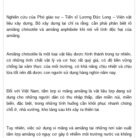
Nghiên cứu của Phó giáo sư – Tiến sĩ Lương Đức Long – Viện vật
liệu xây dựng, Bộ xây dựng lại chỉ ra rằng: cần phải phân biệt rõ
amiăng chrisotile và amiăng anphibole khi nói về tính độc hại của
amiăng.
Amiăng chrisotile là một loại vật liệu được hình thành trong tự nhiên,
có những tính chất vật lý và cơ học rất quý giá, có độ bền vững
chống lại xâm thực của môi trường, có khả năng chịu nhiệt và chịu
lửa tốt nên đã được con người sử dụng hàng nghìn năm nay.
Đối với Việt Nam, tấm lợp xi măng amiăng là vật liệu lợp đang sử
dụng cho những người dân có thu nhập thấp, dân miền núi, miền
biển, đặc biệt, trong những tình huống cần khôi phục nhanh chóng
chỗ ở, nhà xưởng, kho tàng sau khi xảy ra thiên tai.
Tuy nhiên, việc sử dụng xi măng và amiăng tại những nơi sản xuất
tấm lợp amiăng có nguy cơ gây ô nhiễm môi trường nước và không