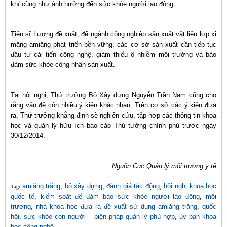
khí cũng như ảnh hưởng đến sức khỏe người lao động.
Tiến sĩ Lương đề xuất, để ngành công nghiệp sản xuất vật liệu lợp xi
măng amiăng phát triển bền vững, các cơ sở sản xuất cần tiếp tục
đầu tư cải tiến công nghệ, giảm thiểu ô nhiễm môi trường và bảo
đảm sức khỏe công nhân sản xuất.
Tại hội nghị, Thứ trưởng Bộ Xây dựng Nguyễn Trần Nam cũng cho
rằng vấn đề còn nhiều ý kiến khác nhau. Trên cơ sở các ý kiến đưa
ra, Thứ trưởng khẳng định sẽ nghiên cứu, tập hợp các thông tin khoa
học và quản lý hữu ích báo cáo Thủ tướng chính phủ trước ngày
30/12/2014.
Nguồn Cục Quản lý môi trường y tế
amiăng trắng
,
bộ xây dựng
,
đánh giá tác động
,
hội nghị khoa học
Tag:
quốc tế
,
kiểm soát để đảm bảo sức khỏe người lao động
,
môi
trường
,
nhà khoa học đưa ra đề xuất sử dụng amiăng trắng
,
quốc
hội
,
sức khỏe con người – biện pháp quản lý phù hợp
,
ủy ban khoa
học công nghệ
,