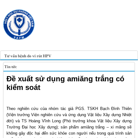
TRANG TIN ĐIỆN TỬ
HỘI Y HỌC DỰ PHÒNG
VIỆT NAM
VIETNAM ASSOCIATION OF
PREVENTIVE MEDICINE
Tư vấn bệnh do vi rút HPV
Tin tức
Đề xuất sử dụng amiăng trắng có
kiểm soát
Theo nghiên cứu của nhóm tác giả PGS. TSKH Bạch Đình Thiên
(Viện trưởng Viện nghiên cứu và ứng dụng Vật liệu Xây dựng Nhiệt
đới) và TS Hoàng Vĩnh Long (Phó trưởng khoa Vật liệu Xây dựng
Trường Đại học Xây dựng); sản phẩm amiăng trắng – xi măng sẽ
không gây độc hại đến sức khỏe con người nếu trong quá trình sản