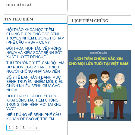
THƯ CHÀO GIÁ
TIN TIÊU ĐIỂM
LỊCH TIÊM CHỦNG
HỘI THẢO KHOA HỌC “TIÊM
CHỦNG DỰ PHÒNG CÁC BỆNH
TRUYỀN NHIỄM ĐƯỜNG HÔ HẤP
(PHẾ CẦU – RSV – CÚM)”
ĐỐI THOẠI HỢP TÁC VỀ PHÒNG
NGỪA VÀ KIỂM SOÁT BỆNH SỐT
XUẤT HUYẾT DENGUE
THỨ TRƯỞNG Y TẾ: CÁN BỘ LÀM
DỰ PHÒNG GIÚP HÀNG TRIỆU
NGƯỜI KHÔNG PHẢI VÀO VIỆN
BỘ Y TẾ BAN HÀNH DANH MỤC
BỆNH TRUYỀN NHIỄM MỚI, ĐIỀU
CHỈNH NHIỀU BỆNH GIỮA CÁC
NHÓM
HỘI THẢO KHOA HỌC “TRIỂN
KHAI CÔNG TÁC TIÊM CHỦNG
TRONG TÌNH HÌNH MỚI TẠI KHU
VỰC”
HIỂU ĐÚNG VỀ BỆNH PHẾ CẦU
KHUẨN ĐỂ BẢO VỆ TRẺ EM
1
2
3
›
»