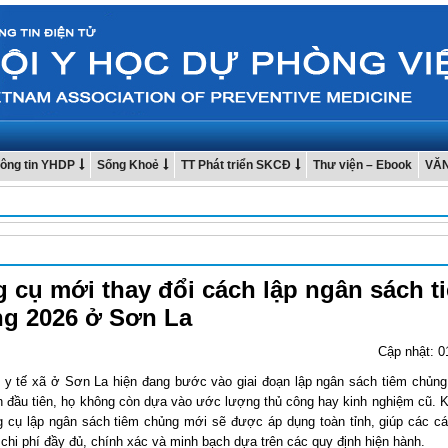
ông tin YHDP
Sống Khoẻ
TT Phát triển SKCĐ
Thư viện – Ebook
VĂ
 cụ mới thay đổi cách lập ngân sách t
g 2026 ở Sơn La
Cập nhật: 0
 y tế xã ở Sơn La hiện đang bước vào giai đoạn lập ngân sách tiêm chủn
n đầu tiên, họ không còn dựa vào ước lượng thủ công hay kinh nghiệm cũ. 
g cụ lập ngân sách tiêm chủng mới sẽ được áp dụng toàn tỉnh, giúp các cá
 chi phí đầy đủ, chính xác và minh bạch dựa trên các quy định hiện hành.