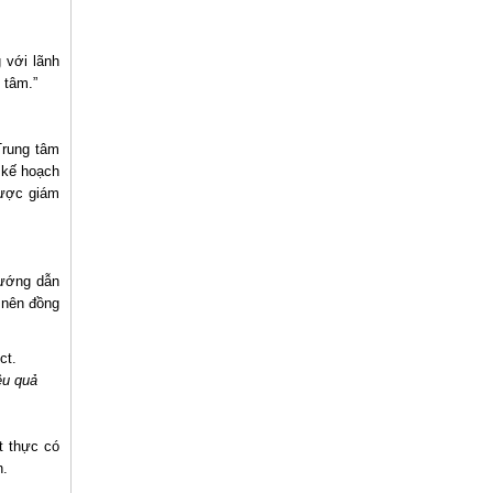
g với lãnh
 tâm.”
Trung tâm
p kế hoạch
được giám
hướng dẫn
 nên đồng
ệu quả
t thực có
n.