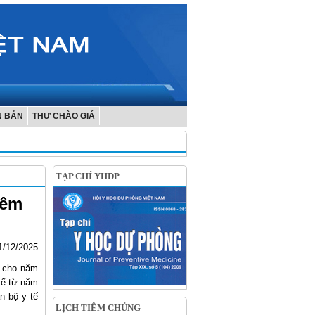
N BẢN
THƯ CHÀO GIÁ
TẠP CHÍ YHDP
iêm
1/12/2025
g cho năm
Kể từ năm
n bộ y tế
LỊCH TIÊM CHỦNG