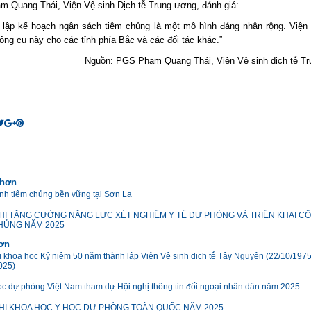
 Quang Thái, Viện Vệ sinh Dịch tễ Trung ương, đánh giá:
 lập kế hoạch ngân sách tiêm chủng là một mô hình đáng nhân rộng. Viện
ông cụ này cho các tỉnh phía Bắc và các đối tác khác.”
Nguồn: PGS Phạm Quang Thái, Viện Vệ sinh dịch tễ T
 hơn
ình tiêm chủng bền vững tại Sơn La
HỊ TĂNG CƯỜNG NĂNG LỰC XÉT NGHIỆM Y TẾ DỰ PHÒNG VÀ TRIỂN KHAI C
HỦNG NĂM 2025
hơn
ị khoa học Kỷ niệm 50 năm thành lập Viện Vệ sinh dịch tễ Tây Nguyên (22/10/1975
025)
ọc dự phòng Việt Nam tham dự Hội nghị thông tin đối ngoại nhân dân năm 2025
HỊ KHOA HỌC Y HỌC DỰ PHÒNG TOÀN QUỐC NĂM 2025