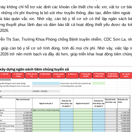
này không chỉ hỗ trợ xác định các khoản cần thiết cho vắc xin, vật tư cơ bả
 những chi phí thường bị bỏ sót như truyền thông, đào tạo, điểm tiêm ngoài 
à bảo quản vắc xin. Nhờ vậy, cán bộ y tế cơ sở có thể lập ngân sách bà
ng thuyết phục lãnh đạo và đảm bảo tất cả hoạt động thiết yếu được dự ki
2026.
ễn Thị San, Trưởng Khoa Phòng chống Bệnh truyền nhiễm, CDC Sơn La, nh
 giúp cán bộ y tế cơ sở tính đúng, tính đủ mọi chi phí. Nhờ vậy, việc lập 
2026 trở nên minh bạch và đầy đủ hơn, giúp triển khai hoạt động tiêm chủng