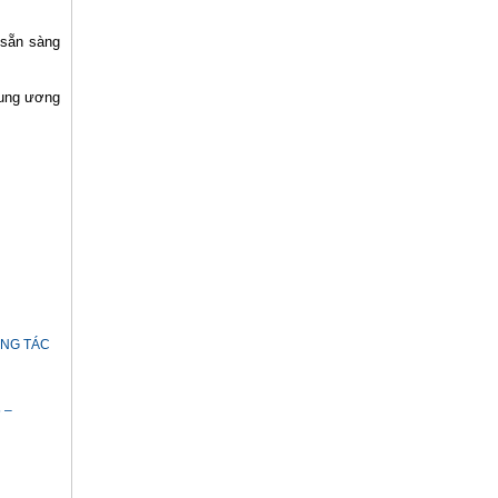
 sẵn sàng
rung ương
ÔNG TÁC
 –