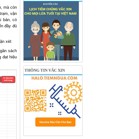
n, mà còn
trạm, vận
i bản, có
ến đầy đủ
ận xét:
ngân sách
 đạt hiệu
THÔNG TIN VẮC XIN