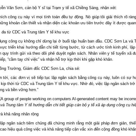
ễn Văn Sơn, cán bộ Y sĩ tại Trạm y tế xã Chiềng Sàng, nhận xét:
thích công cụ này vì mọi tính toán đều tự động. Nó giúp tôi giải thích rõ ràn
hững khoản cần thiết và nhận diện các khoản ưu tiên trước đây ít được quan
ối đa từ CDC và Trung tâm Y tế khu vực
dụng công cụ không chỉ dừng lại ở buổi tập huấn ban đầu. CDC Sơn La và 
vực triển khai hướng dẫn chi tiết từng bước, từ cách ước tính kinh phí, lậ
n quy trình gửi và theo dõi phê duyệt ngân sách. Nhân viên y tế tuyến xã 
tiếp, “cầm tay chỉ việc” và nhận hỗ trợ kịp thời khi gặp khó khăn.
ồng Trường, Giám đốc CDC Sơn La, chia sẻ:
an tới, các đơn vị sẽ tiếp tục lập ngân sách bằng công cụ này, luôn có sự 
ợ kịp thời từ CDC và Trung tâm Y tế khu vực. Nhờ đó, việc lập ngân sách trở
àng và bền vững hơn.”
à Trung tâm Y tế hướng dẫn chi tiết giúp cán bộ y tế xã áp dụng công cụ hi
và khả năng nhân rộng
lập ngân sách tiêm chủng đã chứng minh rằng một giải pháp đơn giản, thiế
 cao hiệu quả công việc và khả năng tiếp cận vắc xin đến cộng đồng khó khă