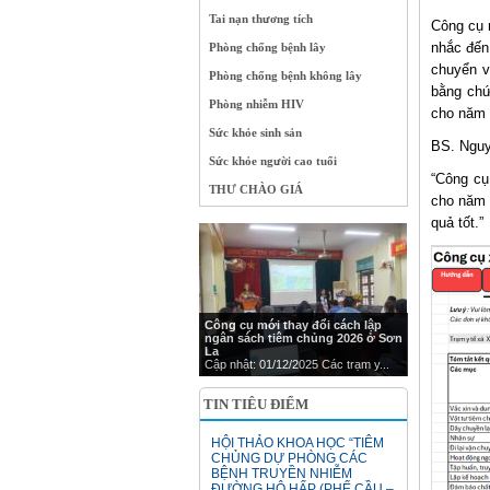
Tai nạn thương tích
Công cụ 
nhắc đến
Phòng chống bệnh lây
chuyển v
Phòng chống bệnh không lây
bằng chứ
Phòng nhiễm HIV
cho năm 
Sức khỏe sinh sản
BS. Nguy
Sức khỏe người cao tuổi
“Công cụ
THƯ CHÀO GIÁ
cho năm 
quả tốt.”
Công cụ mới thay đổi cách lập
ngân sách tiêm chủng 2026 ở Sơn
La
Cập nhật: 01/12/2025 Các trạm y...
TIN TIÊU ĐIỂM
HỘI THẢO KHOA HỌC “TIÊM
CHỦNG DỰ PHÒNG CÁC
BỆNH TRUYỀN NHIỄM
ĐƯỜNG HÔ HẤP (PHẾ CẦU –