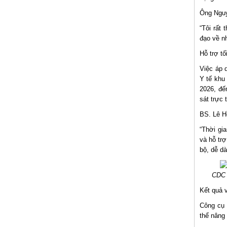
Ông Nguy
“Tôi rất 
đạo về n
Hỗ trợ t
Việc áp 
Y tế khu 
2026, đế
sát trực 
BS. Lê H
“Thời gi
và hỗ tr
bộ, dễ d
CDC v
Kết quả 
Công cụ 
thể nâng