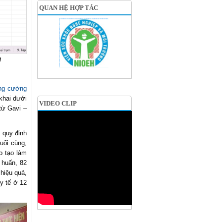
QUAN HỆ HỢP TÁC
g
ăng cường
khai dưới
VIDEO CLIP
từ Gavi –
 quy định
cuối cùng,
o tạo làm
 huấn, 82
hiệu quả,
y tế ở 12