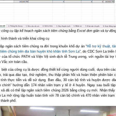
n công cụ lập kế hoạch ngân sách tiêm chủng bằng Excel đơn giản và tự độn
 hình thành và triển khai công cụ
lập ngân sách tiêm chủng ra đời trong khuôn khổ dự án “
Hỗ trợ kỹ thuật, t
 tiêm chủng trên địa bàn huyện khó khăn tỉnh Sơn La
”, do CDC Sơn La triển 
ợ của tổ chức PATH và Viện Vệ sinh dịch tễ Trung ương, với nguồn tài trợ 
 Vắc xin toàn cầu.
 biệt của công cụ là được đồng thiết kế cùng người dùng cuối, dựa trên các
, trải qua đào tạo, thử nghiệm, thu thập phản hồi và hoàn thiện phiên bản 
tính thực tiễn và dễ sử dụng. Ban đầu, 30 cán bộ tỉnh và huyện được đà
ên chính” hướng dẫn 174 nhân viên trạm y tế ở 4 huyện. Ngay sau buổi tập
ế xã đã có thể lập ngân sách tiêm chủng 2026 bằng công cụ mới. Nhận thấy 
La mở rộng tập huấn toàn tỉnh với 78 cán bộ chính và 470 nhân viên trạm 
 thành phố.