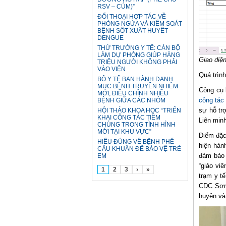
RSV – CÚM)”
ĐỐI THOẠI HỢP TÁC VỀ
PHÒNG NGỪA VÀ KIỂM SOÁT
BỆNH SỐT XUẤT HUYẾT
DENGUE
THỨ TRƯỞNG Y TẾ: CÁN BỘ
LÀM DỰ PHÒNG GIÚP HÀNG
Giao diệ
TRIỆU NGƯỜI KHÔNG PHẢI
VÀO VIỆN
Quá trình
BỘ Y TẾ BAN HÀNH DANH
MỤC BỆNH TRUYỀN NHIỄM
Công cụ 
MỚI, ĐIỀU CHỈNH NHIỀU
công tác
BỆNH GIỮA CÁC NHÓM
sự hỗ tr
HỘI THẢO KHOA HỌC “TRIỂN
KHAI CÔNG TÁC TIÊM
Liên minh
CHỦNG TRONG TÌNH HÌNH
MỚI TẠI KHU VỰC”
Điểm đặc
HIỂU ĐÚNG VỀ BỆNH PHẾ
hiện hành
CẦU KHUẨN ĐỂ BẢO VỆ TRẺ
đảm bảo 
EM
“giáo vi
1
2
3
›
»
trạm y t
CDC Sơn 
huyện và