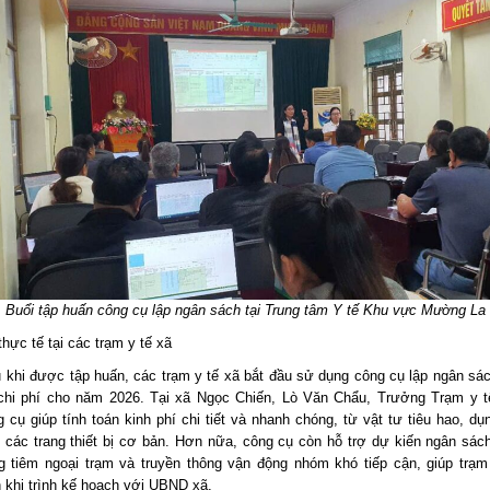
Buổi tập huấn công cụ lập ngân sách tại Trung tâm Y tế Khu vực Mường La
hực tế tại các trạm y tế xã
 khi được tập huấn, các trạm y tế xã bắt đầu sử dụng công cụ lập ngân sá
chi phí cho năm 2026. Tại xã Ngọc Chiến, Lò Văn Chẩu, Trưởng Trạm y t
 cụ giúp tính toán kinh phí chi tiết và nhanh chóng, từ vật tư tiêu hao, d
 các trang thiết bị cơ bản. Hơn nữa, công cụ còn hỗ trợ dự kiến ngân sác
g tiêm ngoại trạm và truyền thông vận động nhóm khó tiếp cận, giúp trạm
 khi trình kế hoạch với UBND xã.