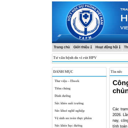
Trang chủ
Giới thiệu
Hoạt động hội
Th
Tư vấn bệnh do vi rút HPV
DANH MỤC
Tin tức
Công
Thư viện – Ebook
Tiêm chủng
chủn
Dinh dưỡng
Sức khỏe môi trường
Các trạm
Sức khoẻ nghề nghiệp
2026. Lầ
Vệ sinh an toàn thực phẩm
nay, côn
Sức khỏe học đường
tính toán