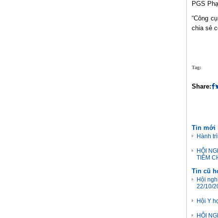
PGS Phạm
“Công cụ
chia sẻ c
Tag:
Share:
Tin mới
Hành tr
HỘI NG
TIÊM C
Tin cũ 
Hội ngh
22/10/2
Hội Y h
HỘI NG