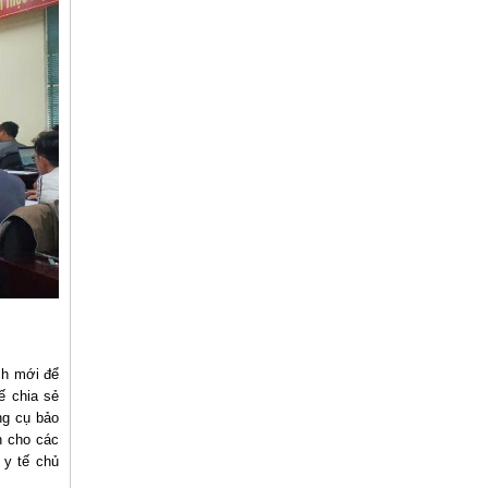
ch mới để
ế chia sẻ
ụng cụ bảo
h cho các
 y tế chủ