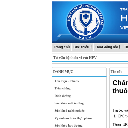
Trang chủ
Giới thiệu
Hoạt động hội
Th
Tư vấn bệnh do vi rút HPV
DANH MỤC
Tin tức
Chấn
Thư viện – Ebook
Tiêm chủng
thuố
Dinh dưỡng
Sức khỏe môi trường
Trước việ
Sức khoẻ nghề nghiệp
lá, Chủ 
Vệ sinh an toàn thực phẩm
Theo UBN
Sức khỏe học đường