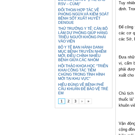
Tuy nhiê
RSV – CÚM)”
định. Tro
ĐỐI THOẠI HỢP TÁC VỀ
PHÒNG NGỪA VÀ KIỂM SOÁT
BỆNH SỐT XUẤT HUYẾT
DENGUE
Để công 
THỨ TRƯỞNG Y TẾ: CÁN BỘ
LÀM DỰ PHÒNG GIÚP HÀNG
các cơ q
TRIỆU NGƯỜI KHÔNG PHẢI
các Sở, B
VÀO VIỆN
BỘ Y TẾ BAN HÀNH DANH
MỤC BỆNH TRUYỀN NHIỄM
MỚI, ĐIỀU CHỈNH NHIỀU
Đưa nhữn
BỆNH GIỮA CÁC NHÓM
vị, cấm b
HỘI THẢO KHOA HỌC “TRIỂN
phải đượ
KHAI CÔNG TÁC TIÊM
CHỦNG TRONG TÌNH HÌNH
xuất cho 
MỚI TẠI KHU VỰC”
HIỂU ĐÚNG VỀ BỆNH PHẾ
CẦU KHUẨN ĐỂ BẢO VỆ TRẺ
EM
Chủ tịch
thuốc lá”
1
2
3
›
»
khuôn viê
Vận động
cộng đồng