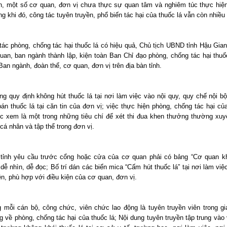
n, một số cơ quan, đơn vị chưa thực sự quan tâm và nghiêm túc thực hiệ
ng khi đó, công tác tuyên truyền, phổ biến tác hại của thuốc lá vẫn còn nhiều
tác phòng, chống tác hại thuốc lá có hiệu quả, Chủ tịch UBND tỉnh Hậu Gian
uan, ban ngành thành lập, kiện toàn Ban Chỉ đạo phòng, chống tác hại thuốc
an ngành, đoàn thể, cơ quan, đơn vị trên địa bàn tỉnh.
g quy định không hút thuốc lá tại nơi làm việc vào nội quy, quy chế nội b
án thuốc lá tại căn tin của đơn vị; việc thực hiện phòng, chống tác hại củ
c xem là một trong những tiêu chí để xét thi đua khen thưởng thường xuy
cá nhân và tập thể trong đơn vị.
 tỉnh yêu cầu trước cổng hoặc cửa của cơ quan phải có bảng “Cơ quan k
 dễ nhìn, dễ đọc; Bố trí dán các biển mica “Cấm hút thuốc lá” tại nơi làm việ
n, phù hợp với điều kiện của cơ quan, đơn vị.
 mỗi cán bộ, công chức, viên chức lao động là tuyên truyền viên trong gi
 về phòng, chống tác hại của thuốc lá; Nội dung tuyên truyền tập trung vào