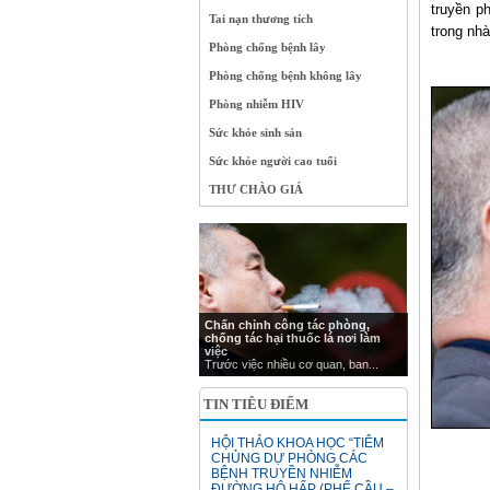
truyền p
Tai nạn thương tích
trong nhà
Phòng chống bệnh lây
Phòng chống bệnh không lây
Phòng nhiễm HIV
Sức khỏe sinh sản
Sức khỏe người cao tuổi
THƯ CHÀO GIÁ
Chấn chỉnh công tác phòng,
chống tác hại thuốc lá nơi làm
việc
Trước việc nhiều cơ quan, ban...
TIN TIÊU ĐIỂM
HỘI THẢO KHOA HỌC “TIÊM
CHỦNG DỰ PHÒNG CÁC
BỆNH TRUYỀN NHIỄM
ĐƯỜNG HÔ HẤP (PHẾ CẦU –