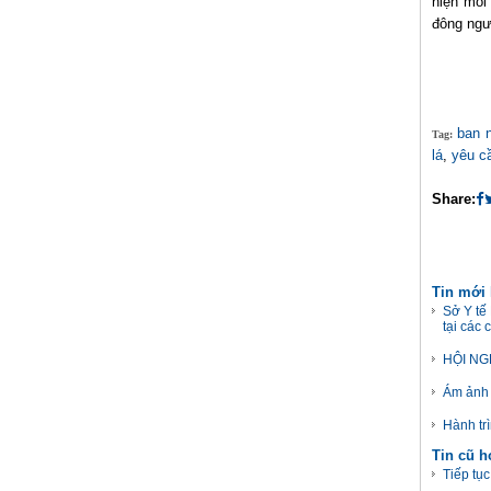
hiện môi
đông ngư
ban 
Tag:
lá
,
yêu cầ
Share:
Tin mới
Sở Y tế
tại các 
HỘI NG
Ám ảnh 
Hành tr
Tin cũ 
Tiếp tụ