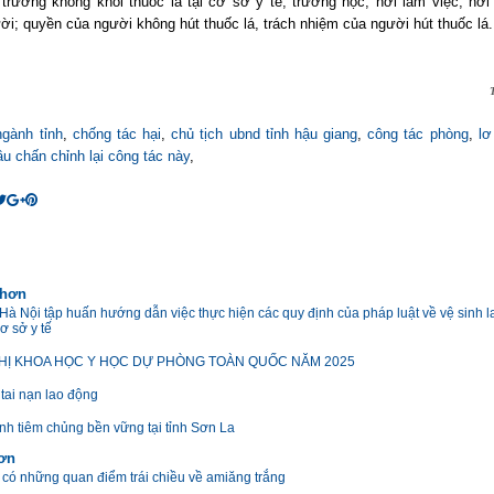
 trường không khói thuốc lá tại cơ sở y tế, trường học, nơi làm việc, nơi 
ời; quyền của người không hút thuốc lá, trách nhiệm của người hút thuốc lá.
ngành tỉnh
,
chống tác hại
,
chủ tịch ubnd tỉnh hậu giang
,
công tác phòng
,
lơ
u chấn chỉnh lại công tác này
,
 hơn
 Hà Nội tập huấn hướng dẫn việc thực hiện các quy định của pháp luật về vệ sinh 
cơ sở y tế
HỊ KHOA HỌC Y HỌC DỰ PHÒNG TOÀN QUỐC NĂM 2025
tai nạn lao động
ình tiêm chủng bền vững tại tỉnh Sơn La
hơn
c có những quan điểm trái chiều về amiăng trắng