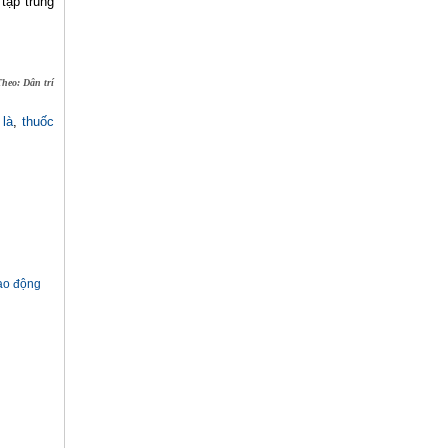
tập trung
Theo: Dân trí
 là
,
thuốc
lao động