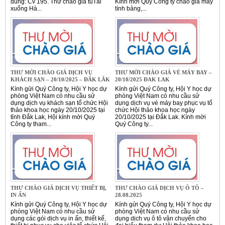
dung: Cv 195. Thư chào giá tủTải
Kính mời Quý Công ty chào giá máy
xuống Hà...
tính bảng,...
THƯ MỜI CHÀO GIÁ DỊCH VỤ
THƯ MỜI CHÀO GIÁ VÉ MÁY BAY –
KHÁCH SẠN – 20/10/2025 – ĐẮK LĂK
20/10/2025 ĐAK LAK
Kính gửi Quý Công ty, Hội Y học dự
Kính gửi Quý Công ty, Hội Y học dự
phòng Việt Nam có nhu cầu sử
phòng Việt Nam có nhu cầu sử
dụng dịch vụ khách sạn tổ chức Hội
dụng dịch vụ vé máy bay phục vụ tổ
thảo khoa học ngày 20/10/2025 tại
chức Hội thảo khoa học ngày
tỉnh Đắk Lak, Hội kính mời Quý
20/10/2025 tại Đắk Lak. Kính mời
Công ty tham...
Quý Công ty...
THƯ CHÀO GIÁ DỊCH VỤ THIẾT BỊ,
THƯ CHÀO GIÁ DỊCH VỤ Ô TÔ –
IN ẤN
28.08.2025
Kính gửi Quý Công ty, Hội Y học dự
Kính gửi Quý Công ty, Hội Y học dự
phòng Việt Nam có nhu cầu sử
phòng Việt Nam có nhu cầu sử
dụng các gói dịch vụ in ấn, thiết kế,
dụng dịch vụ ô tô vận chuyển cho