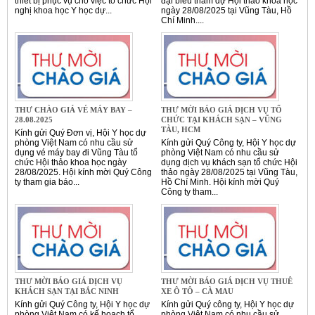
thiết bị phục vụ cho việc tổ chức Hội
đại biểu tham dự Hội thảo khoa học
nghị khoa học Y học dự...
ngày 28/08/2025 tại Vũng Tàu, Hồ
Chí Minh....
THƯ CHÀO GIÁ VÉ MÁY BAY –
THƯ MỜI BÁO GIÁ DỊCH VỤ TỔ
28.08.2025
CHỨC TẠI KHÁCH SẠN – VŨNG
TÀU, HCM
Kính gửi Quý Đơn vị, Hội Y học dự
phòng Việt Nam có nhu cầu sử
Kính gửi Quý Công ty, Hội Y học dự
dụng vé máy bay đi Vũng Tàu tổ
phòng Việt Nam có nhu cầu sử
chức Hội thảo khoa học ngày
dụng dịch vụ khách sạn tổ chức Hội
28/08/2025. Hội kính mời Quý Công
thảo ngày 28/08/2025 tại Vũng Tàu,
ty tham gia báo...
Hồ Chí Minh. Hội kính mời Quý
Công ty tham...
THƯ MỜI BÁO GIÁ DỊCH VỤ
THƯ MỜI BÁO GIÁ DỊCH VỤ THUÊ
KHÁCH SẠN TẠI BẮC NINH
XE Ô TÔ – CÀ MAU
Kính gửi Quý Công ty, Hội Y học dự
Kính gửi Quý công ty, Hội Y học dự
phòng Việt Nam có kế hoạch tổ
phòng Việt Nam có nhu cầu sử