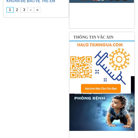
KHUẨN ĐỂ BẢO VỆ TRẺ EM
1
2
3
›
»
THÔNG TIN VẮC XIN