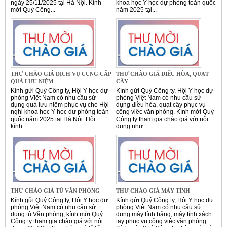
ngày 25/11/2025 tại Hà Nội. Kính
khoa học Y học dự phòng toàn quốc
mời Quý Công...
năm 2025 tại...
THƯ CHÀO GIÁ DỊCH VỤ CUNG CẤP
THƯ CHÀO GIÁ ĐIỀU HÒA, QUẠT
QUÀ LƯU NIỆM
CÂY
Kính gửi Quý Công ty, Hội Y học dự
Kính gửi Quý Công ty, Hội Y học dự
phòng Việt Nam có nhu cầu sử
phòng Việt Nam có nhu cầu sử
dụng quà lưu niệm phục vụ cho Hội
dụng điều hòa, quạt cây phục vụ
nghị khoa học Y học dự phòng toàn
công việc văn phòng. Kính mời Quý
quốc năm 2025 tại Hà Nội. Hội
Công ty tham gia chào giá với nội
kính...
dung như...
THƯ CHÀO GIÁ TỦ VĂN PHÒNG
THƯ CHÀO GIÁ MÁY TÍNH
Kính gửi Quý Công ty, Hội Y học dự
Kính gửi Quý Công ty, Hội Y học dự
phòng Việt Nam có nhu cầu sử
phòng Việt Nam có nhu cầu sử
dụng tủ Văn phòng, kính mời Quý
dụng máy tính bảng, máy tính xách
Công ty tham gia chào giá với nội
tay phục vụ công việc văn phòng.