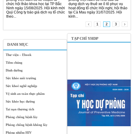
chức hội thảo khoa học tại TP Bắc
dụng dịch vụ thuê xe ô tô phục vụ
Ninh ngày 15/08/2025. Hội kính mời
hoạt động tổ chức Hội nghị, hội thảo
Quý Công ty báo giá dịch vụ tổ chức
tại Cà Mau ngày 31/07/2025. Hội
theo...
kính...
1
2
3
TẠP CHÍ YHDP
DANH MỤC
Thư viện – Ebook
Tiêm chủng
Dinh dưỡng
Sức khỏe môi trường
Sức khoẻ nghề nghiệp
Vệ sinh an toàn thực phẩm
Sức khỏe học đường
Tai nạn thương tích
Phòng chống bệnh lây
Phòng chống bệnh không lây
Phòng nhiễm HIV