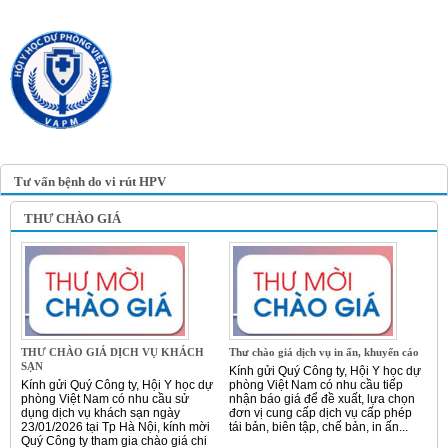
TRANG TIN ĐIỆN TỬ
HỘI Y HỌC DỰ PHÒNG
VIỆT NAM
VIETNAM ASSOCIATION OF
PREVENTIVE MEDICINE
Tư vấn bệnh do vi rút HPV
THƯ CHÀO GIÁ
THƯ CHÀO GIÁ DỊCH VỤ KHÁCH
Thư chào giá dịch vụ in ấn, khuyến cáo
SẠN
Kính gửi Quý Công ty, Hội Y học dự
Kính gửi Quý Công ty, Hội Y học dự
phòng Việt Nam có nhu cầu tiếp
phòng Việt Nam có nhu cầu sử
nhận báo giá để đề xuất, lựa chọn
dụng dịch vụ khách sạn ngày
đơn vị cung cấp dịch vụ cấp phép
23/01/2026 tại Tp Hà Nội, kính mời
tái bản, biên tập, chế bản, in ấn...
Quý Công ty tham gia chào giá chi