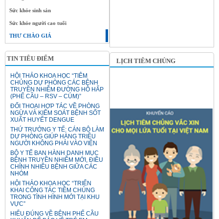
Sức khỏe sinh sản
Sức khỏe người cao tuổi
THƯ CHÀO GIÁ
TIN TIÊU ĐIỂM
LỊCH TIÊM CHỦNG
HỘI THẢO KHOA HỌC “TIÊM
CHỦNG DỰ PHÒNG CÁC BỆNH
TRUYỀN NHIỄM ĐƯỜNG HÔ HẤP
(PHẾ CẦU – RSV – CÚM)”
ĐỐI THOẠI HỢP TÁC VỀ PHÒNG
NGỪA VÀ KIỂM SOÁT BỆNH SỐT
XUẤT HUYẾT DENGUE
THỨ TRƯỞNG Y TẾ: CÁN BỘ LÀM
DỰ PHÒNG GIÚP HÀNG TRIỆU
NGƯỜI KHÔNG PHẢI VÀO VIỆN
BỘ Y TẾ BAN HÀNH DANH MỤC
BỆNH TRUYỀN NHIỄM MỚI, ĐIỀU
CHỈNH NHIỀU BỆNH GIỮA CÁC
NHÓM
HỘI THẢO KHOA HỌC “TRIỂN
KHAI CÔNG TÁC TIÊM CHỦNG
TRONG TÌNH HÌNH MỚI TẠI KHU
VỰC”
HIỂU ĐÚNG VỀ BỆNH PHẾ CẦU