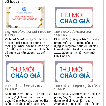
tiết theo văn...
THƯ MỜI ĐĂNG TẠP CHÍ Y HỌC DỰ
THƯ CHÀO GIÁ VÉ MÁY BAY
PHÒNG
12.12.2025
Kính gửi Quý Đơn vị, các nhà khoa
Kính gửi Quý công ty, Hội Y học dự
học Tạp chí Y học dự phòng kính
phòng Việt Nam có nhu cầu sử
mời Quý đơn vị, các nhà khoa học
dụng vé máy bay phục vụ đại biểu
gửi bài báo khoa học tiếng Anh cho
tham dự hội thảo khoa học ngày
số tháng 12 năm 2025. Tạp chí
12/12/2025 tại Hà Nội. Kính mời
tiếp...
Quý Công ty...
THƯ CHÀO GIÁ VÉ MÁY BAY
THƯ CHÀO GIÁ DỊCH VỤ ĂN UỐNG
25.11.2025
2/10/2025
Kính gửi Quý Công ty, Hội Y học dự
Kính gửi Quý Công ty, Hội Y học dự
phòng Việt Nam có nhu cầu sử
phòng Việt Nam có nhu cầu sử
dụng vé máy bay phục vụ họp Ban
dụng gói dịch vụ ăn tối ngày
Biên soạn lần 4 cuốn sách HPV
2/10/2025 trong khuôn khổ Hội nghị