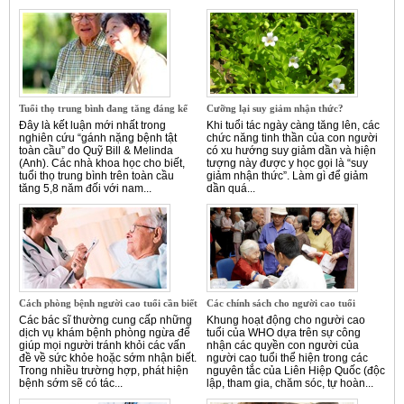
Tuổi thọ trung bình đang tăng đáng kể
Cưỡng lại suy giảm nhận thức?
Đây là kết luận mới nhất trong
Khi tuổi tác ngày càng tăng lên, các
nghiên cứu “gánh nặng bệnh tật
chức năng tinh thần của con người
toàn cầu” do Quỹ Bill & Melinda
có xu hướng suy giảm dần và hiện
(Anh). Các nhà khoa học cho biết,
tượng này được y học gọi là “suy
tuổi thọ trung bình trên toàn cầu
giảm nhận thức”. Làm gì để giảm
tăng 5,8 năm đối với nam...
dần quá...
Cách phòng bệnh người cao tuổi cần biết
Các chính sách cho người cao tuổi
Các bác sĩ thường cung cấp những
Khung hoạt động cho người cao
dịch vụ khám bệnh phòng ngừa để
tuổi của WHO dựa trên sự công
giúp mọi người tránh khỏi các vấn
nhận các quyền con người của
đề về sức khỏe hoặc sớm nhận biết.
người cao tuổi thể hiện trong các
Trong nhiều trường hợp, phát hiện
nguyên tắc của Liên Hiệp Quốc (độc
bệnh sớm sẽ có tác...
lập, tham gia, chăm sóc, tự hoàn...