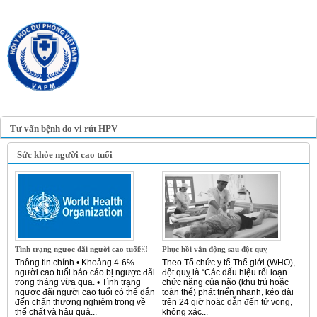
TRANG TIN ĐIỆN TỬ
HỘI Y HỌC DỰ PHÒNG
VIỆT NAM
VIETNAM ASSOCIATION OF
PREVENTIVE MEDICINE
Tư vấn bệnh do vi rút HPV
Sức khỏe người cao tuổi
Tình trạng ngược đãi người cao tuổi￼
Phục hồi vận động sau đột quỵ
Thông tin chính • Khoảng 4-6%
Theo Tổ chức y tế Thế giới (WHO),
người cao tuổi báo cáo bị ngược đãi
đột quỵ là “Các dấu hiệu rối loạn
trong tháng vừa qua. • Tình trạng
chức năng của não (khu trú hoặc
ngược đãi người cao tuổi có thể dẫn
toàn thể) phát triển nhanh, kéo dài
đến chấn thương nghiêm trọng về
trên 24 giờ hoặc dẫn đến tử vong,
thể chất và hậu quả...
không xác...