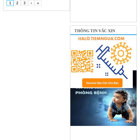
1
2
3
›
»
THÔNG TIN VẮC XIN