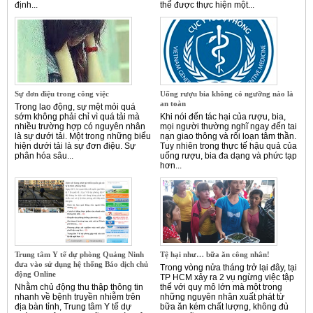
định...
thể được thực hiện một...
Sự đơn điệu trong công việc
Uống rượu bia không có ngưỡng nào là
an toàn
Trong lao động, sự mệt mỏi quá
sớm không phải chỉ vì quá tải mà
Khi nói đến tác hại của rượu, bia,
nhiều trường hợp có nguyên nhân
mọi người thường nghĩ ngay đến tai
là sự dưới tải. Một trong những biểu
nạn giao thông và rối loạn tâm thần.
hiện dưới tải là sự đơn điệu. Sự
Tuy nhiên trong thực tế hậu quả của
phân hóa sâu...
uống rượu, bia đa dạng và phức tạp
hơn...
Trung tâm Y tế dự phòng Quảng Ninh
Tệ hại như… bữa ăn công nhân!
đưa vào sử dụng hệ thống Báo dịch chủ
Trong vòng nửa tháng trở lại đây, tại
động Online
TP HCM xảy ra 2 vụ ngừng việc tập
Nhằm chủ động thu thập thông tin
thể với quy mô lớn mà một trong
nhanh về bệnh truyền nhiễm trên
những nguyên nhân xuất phát từ
địa bàn tỉnh, Trung tâm Y tế dự
bữa ăn kém chất lượng, không đủ