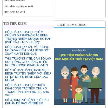
Sức khỏe người cao tuổi
THƯ CHÀO GIÁ
TIN TIÊU ĐIỂM
LỊCH TIÊM CHỦNG
HỘI THẢO KHOA HỌC “TIÊM
CHỦNG DỰ PHÒNG CÁC BỆNH
TRUYỀN NHIỄM ĐƯỜNG HÔ HẤP
(PHẾ CẦU – RSV – CÚM)”
ĐỐI THOẠI HỢP TÁC VỀ PHÒNG
NGỪA VÀ KIỂM SOÁT BỆNH SỐT
XUẤT HUYẾT DENGUE
THỨ TRƯỞNG Y TẾ: CÁN BỘ LÀM
DỰ PHÒNG GIÚP HÀNG TRIỆU
NGƯỜI KHÔNG PHẢI VÀO VIỆN
BỘ Y TẾ BAN HÀNH DANH MỤC
BỆNH TRUYỀN NHIỄM MỚI, ĐIỀU
CHỈNH NHIỀU BỆNH GIỮA CÁC
NHÓM
HỘI THẢO KHOA HỌC “TRIỂN
KHAI CÔNG TÁC TIÊM CHỦNG
TRONG TÌNH HÌNH MỚI TẠI KHU
VỰC”
HIỂU ĐÚNG VỀ BỆNH PHẾ CẦU
KHUẨN ĐỂ BẢO VỆ TRẺ EM