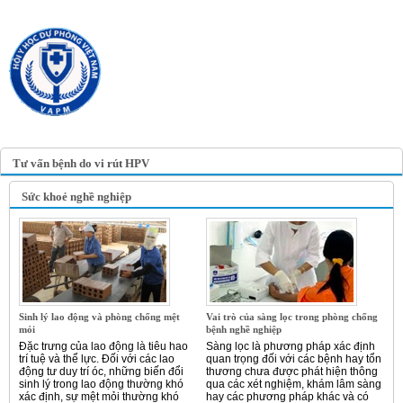
TRANG TIN ĐIỆN TỬ
HỘI Y HỌC DỰ PHÒNG
VIỆT NAM
VIETNAM ASSOCIATION OF
PREVENTIVE MEDICINE
Tư vấn bệnh do vi rút HPV
Sức khoẻ nghề nghiệp
Sinh lý lao động và phòng chống mệt
Vai trò của sàng lọc trong phòng chống
mỏi
bệnh nghề nghiệp
Đặc trưng của lao động là tiêu hao
Sàng lọc là phương pháp xác định
trí tuệ và thể lực. Đối với các lao
quan trọng đối với các bệnh hay tổn
động tư duy trí óc, những biến đổi
thương chưa được phát hiện thông
sinh lý trong lao động thường khó
qua các xét nghiệm, khám lâm sàng
xác định, sự mệt mỏi thường khó
hay các phương pháp khác và có