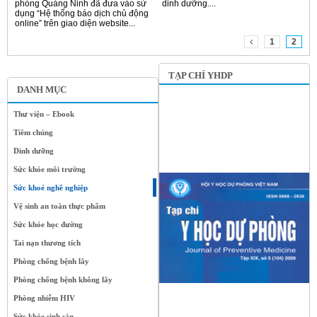
phòng Quảng Ninh đã đưa vào sử
dinh dưỡng....
dụng “Hệ thống báo dịch chủ động
online” trên giao diện website...
1
2
TẠP CHÍ YHDP
DANH MỤC
Thư viện – Ebook
Tiêm chủng
Dinh dưỡng
Sức khỏe môi trường
Sức khoẻ nghề nghiệp
Vệ sinh an toàn thực phẩm
Sức khỏe học đường
Tai nạn thương tích
Phòng chống bệnh lây
Phòng chống bệnh không lây
Phòng nhiễm HIV
Sức khỏe sinh sản