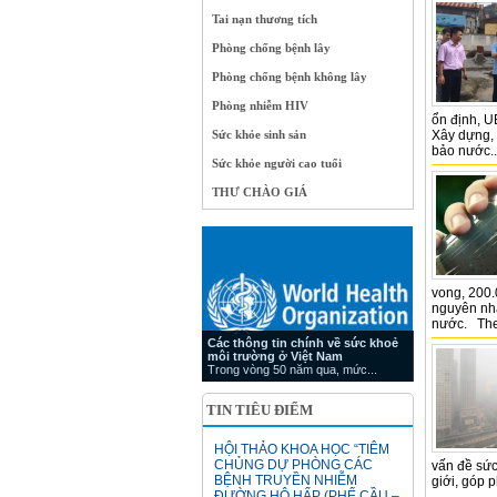
Tai nạn thương tích
Phòng chống bệnh lây
Phòng chống bệnh không lây
Phòng nhiễm HIV
ổn định, 
Sức khỏe sinh sản
Xây dựng, 
bảo nước..
Sức khỏe người cao tuổi
THƯ CHÀO GIÁ
vong, 200
nguyên nh
nước. Theo 
Các thông tin chính về sức khoẻ
môi trường ở Việt Nam
Trong vòng 50 năm qua, mức...
TIN TIÊU ĐIỂM
HỘI THẢO KHOA HỌC “TIÊM
CHỦNG DỰ PHÒNG CÁC
vấn đề sức
BỆNH TRUYỀN NHIỄM
giới, góp p
ĐƯỜNG HÔ HẤP (PHẾ CẦU –