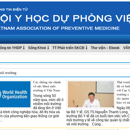
ông tin YHDP
Sống Khoẻ
TT Phát triển SKCĐ
Thư viện – Ebook
VĂ
môi trường
Các thông tin chính
Thứ trưở
về sức khoẻ môi
đã có buổ
trường ở Việt Nam
với Cục 
trường y 
Trong vòng 50
tác quản 
năm qua, mức độ ô
bảo vệ m
nhiễm môi trường
đã tăng lên ở Việt
Ngày 06
 trình công nghiệp hóa, đô thị hóa và
tại Bộ Y tế, GS.TS.Nguyễn Thanh Long,
iển của phương tiện giao thông cơ giới
trưởng Bộ Y tế đã có buổi làm việc với 
..
môi trường y tế về công tác quản lý chất
vệ môi trường. Cùng...