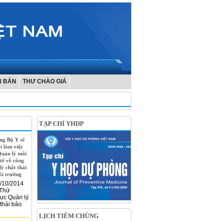
N BẢN
THƯ CHÀO GIÁ
TẠP CHÍ YHDP
ng Bộ Y tế
i làm việc
Quản lý môi
tế về công
lý chất thải
ôi trường
/10/2014
 Thứ
Cục Quản lý
 thải bảo
LỊCH TIÊM CHỦNG