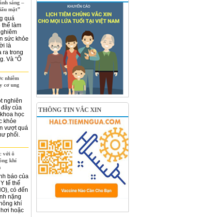
ánh sáng –
giấu mặt”
g quá
 thể làm
 nghiêm
ến sức khỏe
i là
 ra trong
g. Và “Ô
c nhiễm
y cơ ung
t nghiên
 đây của
THÔNG TIN VẮC XIN
 khoa học
c khỏe
n vượt quá
hư phổi.
 với ô
ông khí
à
nh báo của
Y tế thế
HO), có đến
nh nặng
không khí
 hơi hoặc