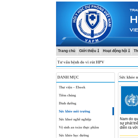
Trang chủ
Giới thiệu
Hoạt động hội
Th
Tư vấn bệnh do vi rút HPV
DANH MỤC
Sức khỏe 
Thư viện – Ebook
Tiêm chủng
Dinh dưỡng
Sức khỏe môi trường
Nam do quá
Sức khoẻ nghề nghiệp
sự phát tr
Vệ sinh an toàn thực phẩm
diễn ra với.
Sức khỏe học đường