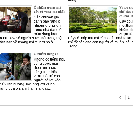
húng...
Ô nhiễm trong nhà
Vì sao tr
gây tử vong cao nhất
phố cần c
cỏ, hoa l
Các chuyên gia
cảnh báo rằng ô
Cây cỏ, 
nhiễm không khí
một thà
trong nhà đang ở
không th
mức đáng báo
được của
có tới 70% số người được hỏi trong một
Cây cỏ, hấp thụ khí cácboníc, nhả ra khí ô
àn nàn về không khí tại nơi họ ở. ...
khí rất cần cho con người và muôn loài h
Trong...
Ô nhiễm tiếng ồn
Không có tiếng nói,
tiếng cười, giai
điệu âm nhạc,
tiếng chim kêu
vượn hót thì con
người sẽ rơi vào
mất định hướng, lạc lõng với xã hội,
hưng quá ồn, âm thanh lại gây...
1