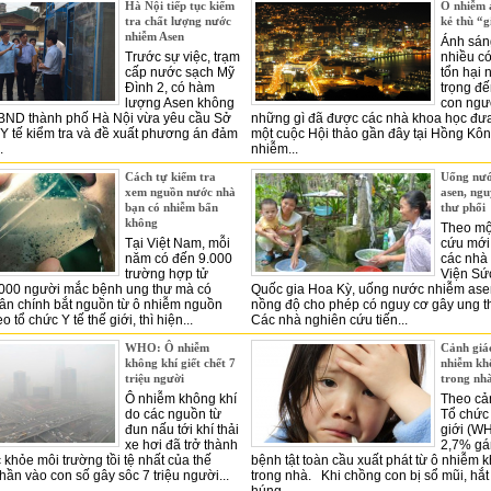
Hà Nội tiếp tục kiểm
Ô nhiễm 
tra chất lượng nước
kẻ thù “
nhiễm Asen
Ánh sán
Trước sự việc, trạm
nhiều có
cấp nước sạch Mỹ
tổn hại
Đình 2, có hàm
trọng đ
lượng Asen không
con ngườ
UBND thành phố Hà Nội vừa yêu cầu Sở
những gì đã được các nhà khoa học đưa
Y tế kiểm tra và đề xuất phương án đảm
một cuộc Hội thảo gần đây tại Hồng Kôn
.
nhiễm...
Cách tự kiểm tra
Uống nướ
xem nguồn nước nhà
asen, ngu
bạn có nhiễm bẩn
thư phổi
không
Theo mộ
Tại Việt Nam, mỗi
cứu mới
năm có đến 9.000
các nhà
trường hợp tử
Viện Sứ
.000 người mắc bệnh ung thư mà có
Quốc gia Hoa Kỳ, uống nước nhiễm ase
ân chính bắt nguồn từ ô nhiễm nguồn
nồng độ cho phép có nguy cơ gây ung t
tổ chức Y tế thế giới, thì hiện...
Các nhà nghiên cứu tiến...
WHO: Ô nhiễm
Cảnh giác
không khí giết chết 7
nhiễm kh
triệu người
trong nh
Ô nhiễm không khí
Theo cả
do các nguồn từ
Tổ chức 
đun nấu tới khí thải
giới (W
xe hơi đã trở thành
2,7% gá
 khỏe môi trường tồi tệ nhất của thế
bệnh tật toàn cầu xuất phát từ ô nhiễm 
hần vào con số gây sôc 7 triệu người...
trong nhà. Khi chồng con bị sổ mũi, hắt