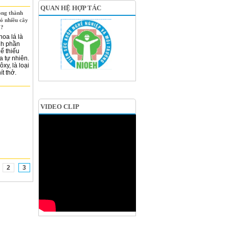
QUAN HỆ HỢP TÁC
ong thành
ó nhiều cây
á?
hoa lá là
nh phần
ể thiếu
 tự nhiên.
xy, là loại
ít thở.
VIDEO CLIP
2
3