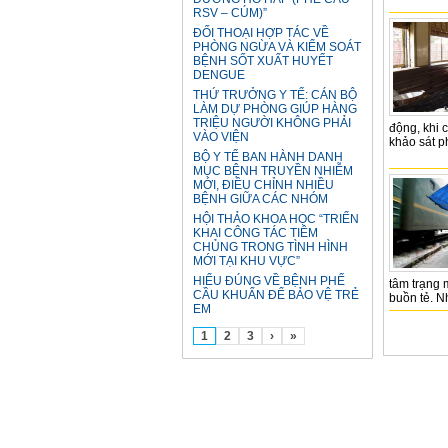
RSV – CÚM)”
ĐỐI THOẠI HỢP TÁC VỀ
PHÒNG NGỪA VÀ KIỂM SOÁT
BỆNH SỐT XUẤT HUYẾT
DENGUE
THỨ TRƯỞNG Y TẾ: CÁN BỘ
LÀM DỰ PHÒNG GIÚP HÀNG
TRIỆU NGƯỜI KHÔNG PHẢI
động, khi 
VÀO VIỆN
khảo sát ph
BỘ Y TẾ BAN HÀNH DANH
MỤC BỆNH TRUYỀN NHIỄM
MỚI, ĐIỀU CHỈNH NHIỀU
BỆNH GIỮA CÁC NHÓM
HỘI THẢO KHOA HỌC “TRIỂN
KHAI CÔNG TÁC TIÊM
CHỦNG TRONG TÌNH HÌNH
MỚI TẠI KHU VỰC”
HIỂU ĐÚNG VỀ BỆNH PHẾ
tâm trạng 
CẦU KHUẨN ĐỂ BẢO VỆ TRẺ
buồn tẻ. N
EM
1
2
3
›
»