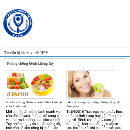
TRANG TIN ĐIỆN TỬ
HỘI Y HỌC DỰ PHÒNG
VIỆT NAM
VIETNAM ASSOCIATION OF
PREVENTIVE MEDICINE
Tư vấn bệnh do vi rút HPV
Phòng chống bệnh không lây
5 triệu chứng thiếu vitamin biểu hiện rõ
Giảm trào ngược bằng những bí quyết
trên khuôn mặt
đơn giản
Một chế độ ăn uống lành mạnh và
11/04/2016 Trào ngược dạ dày thực
cân đối là cách tốt nhất để cung cấp
quản là tình trạng hay gặp ở nhiều
vitamin và khoáng chất cho cơ thể.
người. Bệnh có thể gây cảm giác
Tuy nhiên, ngay cả khi ăn uống tốt,
đau hoặc khó chịu ở ngực xảy ra
bạn vẫn có khả năng bị thiếu các...
sau khi ăn, đôi khi bị nhầm với đau