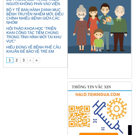
NGƯỜI KHÔNG PHẢI VÀO VIỆN
BỘ Y TẾ BAN HÀNH DANH MỤC
BỆNH TRUYỀN NHIỄM MỚI, ĐIỀU
CHỈNH NHIỀU BỆNH GIỮA CÁC
NHÓM
HỘI THẢO KHOA HỌC “TRIỂN
KHAI CÔNG TÁC TIÊM CHỦNG
TRONG TÌNH HÌNH MỚI TẠI KHU
VỰC”
HIỂU ĐÚNG VỀ BỆNH PHẾ CẦU
KHUẨN ĐỂ BẢO VỆ TRẺ EM
1
2
3
›
»
THÔNG TIN VẮC XIN