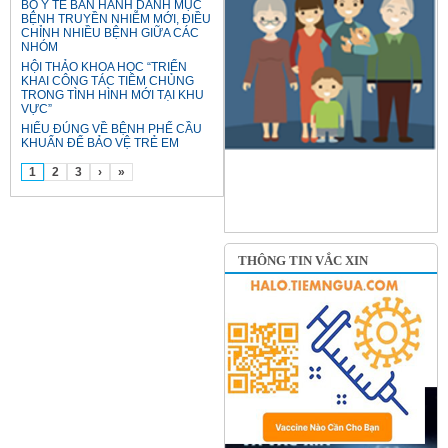
BỘ Y TẾ BAN HÀNH DANH MỤC
BỆNH TRUYỀN NHIỄM MỚI, ĐIỀU
CHỈNH NHIỀU BỆNH GIỮA CÁC
NHÓM
HỘI THẢO KHOA HỌC “TRIỂN
KHAI CÔNG TÁC TIÊM CHỦNG
TRONG TÌNH HÌNH MỚI TẠI KHU
VỰC”
HIỂU ĐÚNG VỀ BỆNH PHẾ CẦU
KHUẨN ĐỂ BẢO VỆ TRẺ EM
1
2
3
›
»
THÔNG TIN VẮC XIN