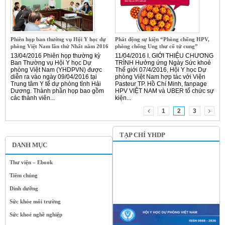
Phiên họp ban thường vụ Hội Y học dự
Phát động sự kiện “Phòng chống HPV,
phòng Việt Nam lần thứ Nhất năm 2016
phòng chống Ung thư cổ tử cung”
13/04/2016 Phiên họp thường kỳ
11/04/2016 I. GIỚI THIỆU CHƯƠNG
Ban Thường vụ Hội Y học Dự
TRÌNH Hưởng ứng Ngày Sức khoẻ
phòng Việt Nam (YHDPVN) được
Thế giới 07/4/2016, Hội Y học Dự
diễn ra vào ngày 09/04/2016 tại
phòng Việt Nam hợp tác với Viện
Trung tâm Y tế dự phòng tỉnh Hải
Pasteur TP. Hồ Chí Minh, fanpage
Dương. Thành phần họp bao gồm
HPV VIỆT NAM và UBER tổ chức sự
các thành viên...
kiện...
1
2
3
TẠP CHÍ YHDP
DANH MỤC
Thư viện – Ebook
Tiêm chủng
Dinh dưỡng
Sức khỏe môi trường
Sức khoẻ nghề nghiệp