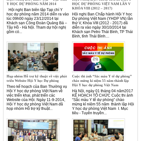
Y HỌC DỰ PHÒNG NĂM 2014
HỌC DỰ PHÒNG VIỆT NAM LẦN V
KHÓA VIII (2012 – 2017)
Hội nghị Ban biên tập Tạp chí Y
học dự phòng năm 2014 diễn ra vào
Hội nghị Ban Chấp hành Hội Y học
lúc 09h00 ngày 23/12/2014 tại
Dự phòng Việt Nam (YHDP VN) lần
Khách sạn Công Đoàn Quảng Bá –
thứ V, Khóa VIII (2012 - 2017) đã
Tây Hồ - Hà Nội. Tham dự hội nghị
diễn ra vào ngày 30/10/2014 tại
gồm có...
Khách sạn Petro Thái Bình, TP Thái
Bình, tỉnh Thái Bình....
Họp nhóm Hỗ trợ kỹ thuật về việc phát
Cuộc thi ảnh “Sắc màu Y tế dự phòng”
triển Website Hội Y học Dự phòng
chào mừng kỉ niệm 55 năm thành lập
Hội Y học dự phòng Việt Nam
Theo kế hoạch của Ban Thường vụ
Hội Y học dự phòng Việt Nam về
Hà Nội, ngày 01 tháng 04 năm2017
việc triển khai, phát triển các
KẾ HOẠCH TỔ CHỨC Cuộc thi ảnh
Website của Hội. Ngày 11-9-2014,
“Sắc màu Y tế dự phòng” chào
Hội Y học dự phòng Việt Nam đã
mừng kỉ niệm 55 năm thành lập Hội
họp nhóm Hỗ trợ kỹ thuật...
Y học dự phòng Việt Nam I. Mục
tiêu - Tuyên truyền...