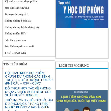
Vệ sinh an toàn thực phẩm
Sức khỏe học đường
Tai nạn thương tích
Phòng chống bệnh lây
Phòng chống bệnh không lây
Phòng nhiễm HIV
Sức khỏe sinh sản
Sức khỏe người cao tuổi
THƯ CHÀO GIÁ
TIN TIÊU ĐIỂM
LỊCH TIÊM CHỦNG
HỘI THẢO KHOA HỌC “TIÊM
CHỦNG DỰ PHÒNG CÁC BỆNH
TRUYỀN NHIỄM ĐƯỜNG HÔ HẤP
(PHẾ CẦU – RSV – CÚM)”
ĐỐI THOẠI HỢP TÁC VỀ PHÒNG
NGỪA VÀ KIỂM SOÁT BỆNH SỐT
XUẤT HUYẾT DENGUE
THỨ TRƯỞNG Y TẾ: CÁN BỘ LÀM
DỰ PHÒNG GIÚP HÀNG TRIỆU
NGƯỜI KHÔNG PHẢI VÀO VIỆN