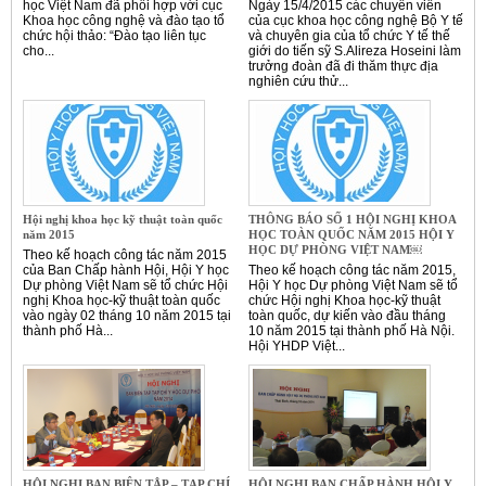
học Việt Nam đã phối hợp với cục
Ngày 15/4/2015 các chuyên viên
Khoa học công nghệ và đào tạo tổ
của cục khoa học công nghệ Bộ Y tế
chức hội thảo: “Đào tạo liên tục
và chuyên gia của tổ chức Y tế thế
cho...
giới do tiến sỹ S.Alireza Hoseini làm
trưởng đoàn đã đi thăm thực địa
nghiên cứu thử...
Hội nghị khoa học kỹ thuật toàn quốc
THÔNG BÁO SỐ 1 HỘI NGHỊ KHOA
năm 2015
HỌC TOÀN QUỐC NĂM 2015 HỘI Y
HỌC DỰ PHÒNG VIỆT NAM￼
Theo kế hoạch công tác năm 2015
của Ban Chấp hành Hội, Hội Y học
Theo kế hoạch công tác năm 2015,
Dự phòng Việt Nam sẽ tổ chức Hội
Hội Y học Dự phòng Việt Nam sẽ tổ
nghị Khoa học-kỹ thuật toàn quốc
chức Hội nghị Khoa học-kỹ thuật
vào ngày 02 tháng 10 năm 2015 tại
toàn quốc, dự kiến vào đầu tháng
thành phố Hà...
10 năm 2015 tại thành phố Hà Nội.
Hội YHDP Việt...
HỘI NGHỊ BAN BIÊN TẬP – TẠP CHÍ
HỘI NGHỊ BAN CHẤP HÀNH HỘI Y