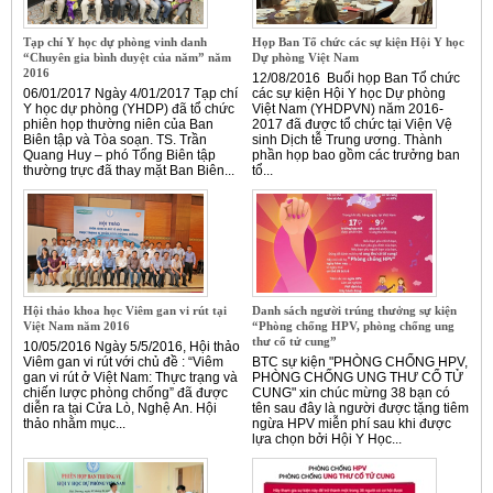
Tạp chí Y học dự phòng vinh danh
Họp Ban Tổ chức các sự kiện Hội Y học
“Chuyên gia bình duyệt của năm” năm
Dự phòng Việt Nam
2016
12/08/2016 Buổi họp Ban Tổ chức
06/01/2017 Ngày 4/01/2017 Tạp chí
các sự kiện Hội Y học Dự phòng
Y học dự phòng (YHDP) đã tổ chức
Việt Nam (YHDPVN) năm 2016-
phiên họp thường niên của Ban
2017 đã được tổ chức tại Viện Vệ
Biên tập và Tòa soạn. TS. Trần
sinh Dịch tễ Trung ương. Thành
Quang Huy – phó Tổng Biên tập
phần họp bao gồm các trưởng ban
thường trực đã thay mặt Ban Biên...
tổ...
Hội thảo khoa học Viêm gan vi rút tại
Danh sách người trúng thưởng sự kiện
Việt Nam năm 2016
“Phòng chống HPV, phòng chống ung
thư cổ tử cung”
10/05/2016 Ngày 5/5/2016, Hội thảo
Viêm gan vi rút với chủ đề : “Viêm
BTC sự kiện "PHÒNG CHỐNG HPV,
gan vi rút ở Việt Nam: Thực trạng và
PHÒNG CHỐNG UNG THƯ CỔ TỬ
chiến lược phòng chống” đã được
CUNG" xin chúc mừng 38 bạn có
diễn ra tại Cửa Lò, Nghệ An. Hội
tên sau đây là người được tặng tiêm
thảo nhằm mục...
ngừa HPV miễn phí sau khi được
lựa chọn bởi Hội Y Học...