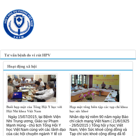
TRANG TIN ĐIỆN TỬ
HỘI Y HỌC DỰ PHÒNG
VIỆT NAM
VIETNAM ASSOCIATION OF
PREVENTIVE MEDICINE
Tư vấn bệnh do vi rút HPV
Hoạt động xã hội
Buổi họp mặt của Tổng Hội Y học với
Họp mặt tổng biên tập các tạp chí khoa
Hội Nhi khoa Việt Nam
học sức khoẻ
Ngày 15/07/2015, tại Bệnh Viện
Nhân dịp kỷ niêm 90 năm ngày Báo
Nhi Trung ương, Giáo sư Phạm
chí cách mạng Việt Nam ( 21/6/1925
Mạnh Hùng - chủ tịch Tổng Hội Y
- 26/5/2015 ) Tổng hội y học Việt
học Việt Nam cùng với các lãnh đạo
Nam, Viện Sức khoẻ cộng đồng và
của các hội chuyên ngành Y tế có
Tạp chí sức khoẻ cộng đồng đã tổ