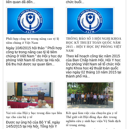
liên quan đã đến...
chức buổi...
Phối hợp công tư trong nâng cao tỷ lệ
THÔNG BÁO SỐ 3 HỘI NGHỊ KHOA
tiêm chủng ở Việt Nam
HỌC KỸ THUẬT TOÀN QUỐC NĂM
2015 – HỘI Y HỌC DỰ PHÒNG VIỆT
Ngày 10/6/2015 hội thảo " Phối hợp
NAM
công tư trong nâng cao tỷ lệ tiêm
chủng ở Việt Nam " do Hội y học dự
Theo kế hoạch công tác năm 2015
phòng Việt Nam tổ chức tại Hà nội.
của Ban Chấp hành Hội, Hội Y học
Đã thu hút được sự quan tâm...
Dự phòng Việt Nam sẽ tổ chức Hội
nghị Khoa học-kỹ thuật toàn quốc
vào ngày 02 tháng 10 năm 2015 tại
thành phố Hà...
Vai trò của Hội y học trong đào tạo liên
Kết quả làm việc của chuyên gia y tế
tục cho cán bộ y tế
Thế giới với Hội đồng đạo đức trong
nghiên cứu y sinh học viện Vệ Sinh dịch
Được sự ủng hộ của Bộ Y tế, ngày
tễ trung ương.
14/5/2015 tại Hà Nội, Tổng hội Y