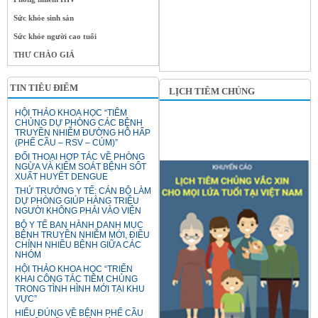
Sức khỏe sinh sản
Sức khỏe người cao tuổi
THƯ CHÀO GIÁ
TIN TIÊU ĐIỂM
LỊCH TIÊM CHỦNG
HỘI THẢO KHOA HỌC “TIÊM
CHỦNG DỰ PHÒNG CÁC BỆNH
TRUYỀN NHIỄM ĐƯỜNG HÔ HẤP
(PHẾ CẦU – RSV – CÚM)”
ĐỐI THOẠI HỢP TÁC VỀ PHÒNG
NGỪA VÀ KIỂM SOÁT BỆNH SỐT
XUẤT HUYẾT DENGUE
THỨ TRƯỞNG Y TẾ: CÁN BỘ LÀM
DỰ PHÒNG GIÚP HÀNG TRIỆU
NGƯỜI KHÔNG PHẢI VÀO VIỆN
BỘ Y TẾ BAN HÀNH DANH MỤC
BỆNH TRUYỀN NHIỄM MỚI, ĐIỀU
CHỈNH NHIỀU BỆNH GIỮA CÁC
NHÓM
HỘI THẢO KHOA HỌC “TRIỂN
KHAI CÔNG TÁC TIÊM CHỦNG
TRONG TÌNH HÌNH MỚI TẠI KHU
VỰC”
HIỂU ĐÚNG VỀ BỆNH PHẾ CẦU