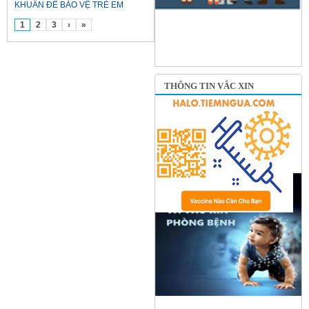
KHUẨN ĐỂ BẢO VỆ TRẺ EM
1
2
3
›
»
THÔNG TIN VẮC XIN