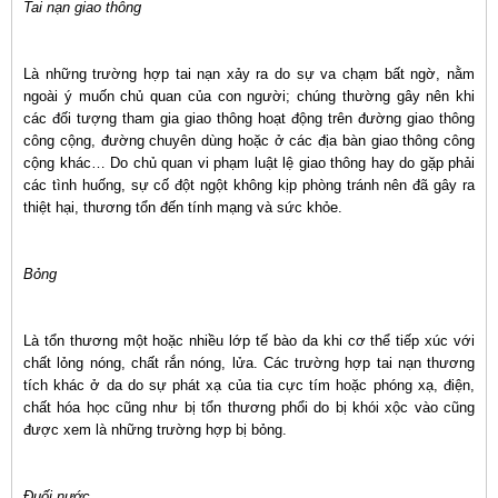
Tai nạn giao thông
Là những trường hợp tai nạn xảy ra do sự va chạm bất ngờ, nằm
ngoài ý muốn chủ quan của con người; chúng thường gây nên khi
các đối tượng tham gia giao thông hoạt động trên đường giao thông
công cộng, đường chuyên dùng hoặc ở các địa bàn giao thông công
cộng khác… Do chủ quan vi phạm luật lệ giao thông hay do gặp phải
các tình huống, sự cố đột ngột không kịp phòng tránh nên đã gây ra
thiệt hại, thương tổn đến tính mạng và sức khỏe.
Bỏng
Là tổn thương một hoặc nhiều lớp tế bào da khi cơ thể tiếp xúc với
chất lỏng nóng, chất rắn nóng, lửa. Các trường hợp tai nạn thương
tích khác ở da do sự phát xạ của tia cực tím hoặc phóng xạ, điện,
chất hóa học cũng như bị tổn thương phổi do bị khói xộc vào cũng
được xem là những trường hợp bị bỏng.
Đuối nước