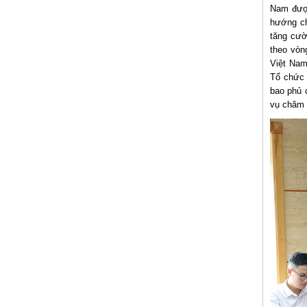
Nam được
hướng ch
tăng cườ
theo vòn
Việt Nam
Tổ chức 
bao phủ 
vụ chăm 