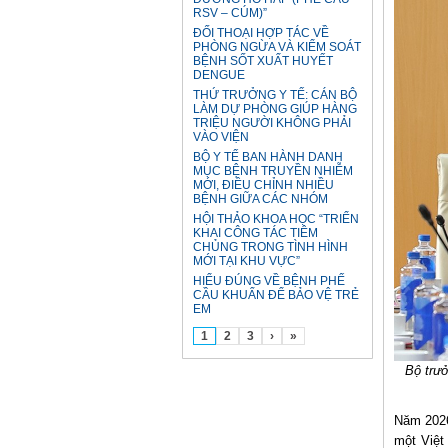
RSV – CÚM)”
ĐỐI THOẠI HỢP TÁC VỀ
PHÒNG NGỪA VÀ KIỂM SOÁT
BỆNH SỐT XUẤT HUYẾT
DENGUE
THỨ TRƯỞNG Y TẾ: CÁN BỘ
LÀM DỰ PHÒNG GIÚP HÀNG
TRIỆU NGƯỜI KHÔNG PHẢI
VÀO VIỆN
BỘ Y TẾ BAN HÀNH DANH
MỤC BỆNH TRUYỀN NHIỄM
MỚI, ĐIỀU CHỈNH NHIỀU
BỆNH GIỮA CÁC NHÓM
HỘI THẢO KHOA HỌC “TRIỂN
KHAI CÔNG TÁC TIÊM
CHỦNG TRONG TÌNH HÌNH
MỚI TẠI KHU VỰC”
HIỂU ĐÚNG VỀ BỆNH PHẾ
CẦU KHUẨN ĐỂ BẢO VỆ TRẺ
EM
1
2
3
›
»
Bộ trư
Năm 2026
một Việt