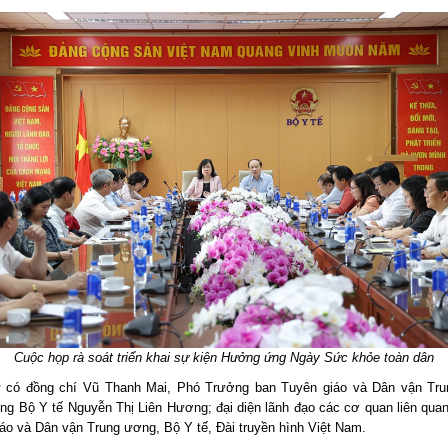
Cuộc họp rà soát triển khai sự kiện Hưởng ứng Ngày Sức khỏe toàn dân
 có đồng chí Vũ Thanh Mai, Phó Trưởng ban Tuyên giáo và Dân vận Tru
ng Bộ Y tế Nguyễn Thị Liên Hương; đại diện lãnh đạo các cơ quan liên qua
áo và Dân vận Trung ương, Bộ Y tế, Đài truyền hình Việt Nam.