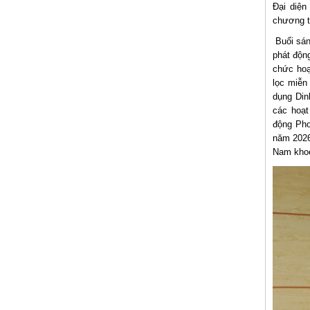
Đại diện
chương t
Buổi sán
phát độn
chức hoạ
lọc miễn
dụng Din
các hoạt
động Pho
năm 2026
Nam khoẻ