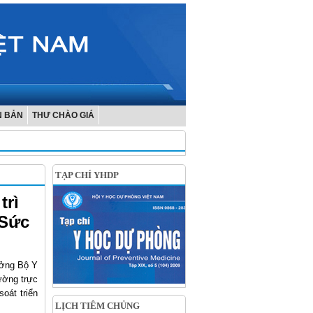
N BẢN
THƯ CHÀO GIÁ
TẠP CHÍ YHDP
trì
 Sức
ưởng Bộ Y
ường trực
oát triển
LỊCH TIÊM CHỦNG