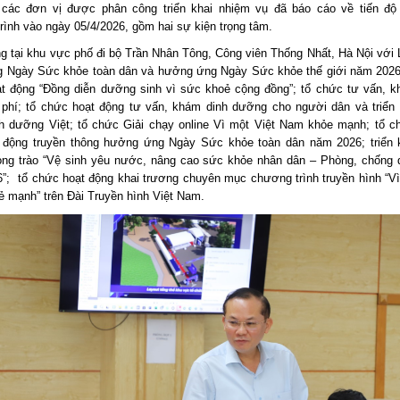
 các đơn vị được phân công triển khai nhiệm vụ đã báo cáo về tiến độ
rình vào ngày 05/4/2026, gồm hai sự kiện trọng tâm.
g tại khu vực phố đi bộ Trần Nhân Tông, Công viên Thống Nhất, Hà Nội với L
g Ngày Sức khỏe toàn dân và hưởng ứng Ngày Sức khỏe thế giới năm 202
t động “Đồng diễn dưỡng sinh vì sức khoẻ cộng đồng”; tổ chức tư vấn, 
 phí; tổ chức hoạt động tư vấn, khám dinh dưỡng cho người dân và triển
h dưỡng Việt; tổ chức Giải chạy online Vì một Việt Nam khỏe mạnh; tổ c
 động truyền thông hưởng ứng Ngày Sức khỏe toàn dân năm 2026; triển 
ng trào “Vệ sinh yêu nước, nâng cao sức khỏe nhân dân – Phòng, chống 
”; tổ chức hoạt động khai trương chuyên mục chương trình truyền hình “Vì
 mạnh” trên Đài Truyền hình Việt Nam.