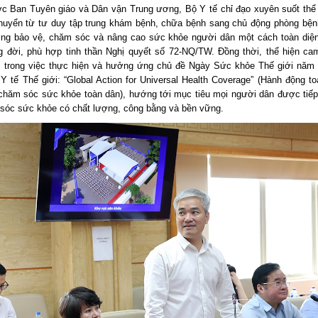
 Ban Tuyên giáo và Dân vận Trung ương, Bộ Y tế chỉ đạo xuyên suốt thể 
uyển từ tư duy tập trung khám bệnh, chữa bệnh sang chủ động phòng bện
ng bảo vệ, chăm sóc và nâng cao sức khỏe người dân một cách toàn diện,
g đời, phù hợp tinh thần Nghị quyết số 72-NQ/TW. Đồng thời, thể hiện ca
 trong việc thực hiện và hưởng ứng chủ đề Ngày Sức khỏe Thế giới năm
Y tế Thế giới: “Global Action for Universal Health Coverage” (Hành động to
chăm sóc sức khỏe toàn dân), hướng tới mục tiêu mọi người dân được tiếp
sóc sức khỏe có chất lượng, công bằng và bền vững.