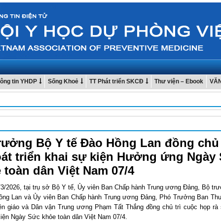
ông tin YHDP
Sống Khoẻ
TT Phát triển SKCĐ
Thư viện – Ebook
VĂ
rưởng Bộ Y tế Đào Hồng Lan đồng chủ 
oát triển khai sự kiện Hưởng ứng Ngày
 toàn dân Việt Nam 07/4
/3/2026, tại trụ sở Bộ Y tế, Ủy viên Ban Chấp hành Trung ương Đảng, Bộ tr
ồng Lan và Ủy viên Ban Chấp hành Trung ương Đảng, Phó Trưởng Ban Th
n giáo và Dân vận Trung ương Phạm Tất Thắng đồng chủ trì cuộc họp rà s
kiện Ngày Sức khỏe toàn dân Việt Nam 07/4.