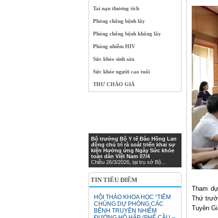
Tai nạn thương tích
Phòng chống bệnh lây
Phòng chống bệnh không lây
Phòng nhiễm HIV
Sức khỏe sinh sản
Sức khỏe người cao tuổi
THƯ CHÀO GIÁ
Bộ trưởng Bộ Y tế Đào Hồng Lan
đồng chủ trì rà soát triển khai sự
kiện Hưởng ứng Ngày Sức khỏe
toàn dân Việt Nam 07/4
Chiều 26/3/2026, tại trụ sở Bộ...
TIN TIÊU ĐIỂM
Tham dự
HỘI THẢO KHOA HỌC “TIÊM
Thứ trưở
CHỦNG DỰ PHÒNG CÁC
Tuyên Gi
BỆNH TRUYỀN NHIỄM
ĐƯỜNG HÔ HẤP (PHẾ CẦU –