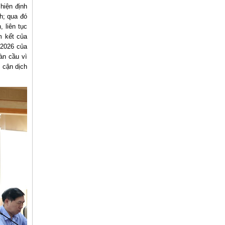
hiện định
h; qua đó
 liên tục
m kết của
 2026 của
àn cầu vì
 cận dịch