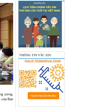
THÔNG TIN VẮC XIN
ng ương,
n của Ban