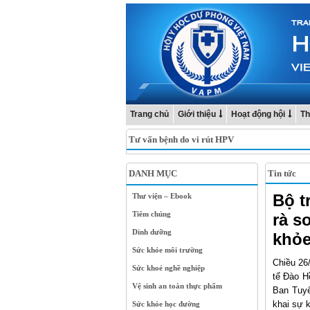
Trang chủ
Giới thiệu
Hoạt động hội
Th
Tư vấn bệnh do vi rút HPV
DANH MỤC
Tin tức
Bộ t
Thư viện – Ebook
Tiêm chủng
rà s
Dinh dưỡng
khỏe
Sức khỏe môi trường
Chiều 26
Sức khoẻ nghề nghiệp
tế Đào H
Vệ sinh an toàn thực phẩm
Ban Tuyê
khai sự 
Sức khỏe học đường