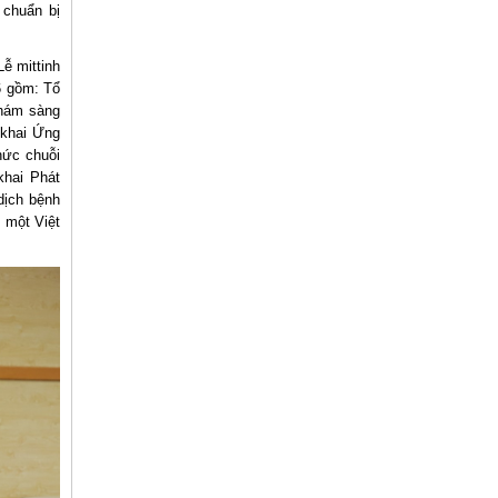
 chuẩn bị
ễ mittinh
6 gồm: Tổ
khám sàng
 khai Ứng
hức chuỗi
khai Phát
dịch bệnh
 một Việt