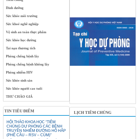
Dinh dưỡng
Sức khỏe môi trường
Sức khoẻ nghề nghiệp
Vệ sinh an toàn thực phẩm
Sức khỏe học đường
Tai nạn thương tích
Phòng chống bệnh lây
Phòng chống bệnh không lây
Phòng nhiễm HIV
Sức khỏe sinh sản
Sức khỏe người cao tuổi
THƯ CHÀO GIÁ
TIN TIÊU ĐIỂM
LỊCH TIÊM CHỦNG
HỘI THẢO KHOA HỌC “TIÊM
CHỦNG DỰ PHÒNG CÁC BỆNH
TRUYỀN NHIỄM ĐƯỜNG HÔ HẤP
(PHẾ CẦU – RSV – CÚM)”