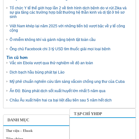
Tổ chức Y tế thế giới họp lần 2 về tình hình dịch bệnh do vi rút Zika và
sự gia tăng các trường hợp bất thường hệ thần kinh và dị tật ở trẻ sơ
sinh
Việt Nam khép lại năm 2025 với những tiến bộ vượt bậc về y tế công
cộng
Ô nhiễm không khí và gánh nặng bệnh tật toàn cầu
Ông chủ Facebook chi 3 tỷ USD tìm thuốc giải mọi loại bệnh
Tin cũ hơn
Vắc xin Ebola vượt qua thử nghiệm về độ an toàn
Dịch bạch hầu bùng phát tại Lào
Mỹ phê chuẩn nghiên cứu lâm sàng vắcxin chống ung thư của Cuba
Ấn Độ: Bùng phát dịch sốt xuất huyết lớn nhất 5 năm qua
Châu Âu xuất hiện hai ca bại liệt đầu tiên sau 5 năm hết dịch
TẠP CHÍ YHDP
DANH MỤC
Thư viện – Ebook
Tiêm chủng