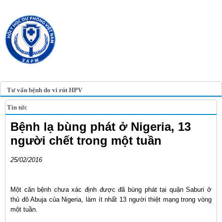
TRANG TIN ĐIỆN TỬ
HỘI Y HỌC DỰ PHÒNG
VIỆT NAM
VIETNAM ASSOCIATION OF
PREVENTIVE MEDICINE
Tư vấn bệnh do vi rút HPV
Tin tức
Bệnh lạ bùng phát ở Nigeria, 13
người chết trong một tuần
25/02/2016
Một căn bệnh chưa xác định được đã bùng phát tại quận Saburi ở
thủ đô Abuja của Nigeria, làm ít nhất 13 người thiệt mạng trong vòng
một tuần.