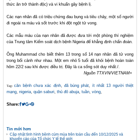
thức ăn trở thành độc) và vi khuẩn gây bệnh lị.
Các nạn nhân đã có triệu chứng đau bụng và tiêu chảy, một số người
đi ngoài ra máu và sốt trước khi đột ngột tử vong.
Các mẫu máu của nạn nhân đã được đưa tới một phòng thí nghiệm
của Trung tâm Kiểm soát dịch bệnh Nigeria để khẳng định chẩn đoán.
Ông Muhammad cho biết thêm 13 trong số 14 nạn nhân đã tử vong
trong bối cảnh như nhau. Một em nhỏ 5 tuổi đã khỏi bệnh hoàn toàn
hôm 22/2 sau khi được điều trị. Đây là ca sống sót duy nhất./.
Nguồn TTXVN/VIETNAM+
căn bệnh chưa xác định
,
đã bùng phát
,
ít nhất 13 người thiệt
Tag:
mạng
,
nigeria
,
quận saburi
,
thủ đô abuja
,
tuần
,
vòng
,
Share:
Tin mới hơn
Cập nhật tình hình bệnh cúm mùa trên toàn cầu đến 10/12/2025 và
khuyến cáo của Tổ chức Y tế thế giới