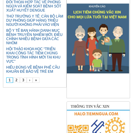
ĐỐI THOẠI HỢP TÁC VỀ PHÒNG
NGỪA VÀ KIỂM SOÁT BỆNH SỐT
XUẤT HUYẾT DENGUE
THỨ TRƯỞNG Y TẾ: CÁN BỘ LÀM
DỰ PHÒNG GIÚP HÀNG TRIỆU
NGƯỜI KHÔNG PHẢI VÀO VIỆN
BỘ Y TẾ BAN HÀNH DANH MỤC
BỆNH TRUYỀN NHIỄM MỚI, ĐIỀU
CHỈNH NHIỀU BỆNH GIỮA CÁC
NHÓM
HỘI THẢO KHOA HỌC “TRIỂN
KHAI CÔNG TÁC TIÊM CHỦNG
TRONG TÌNH HÌNH MỚI TẠI KHU
VỰC”
HIỂU ĐÚNG VỀ BỆNH PHẾ CẦU
KHUẨN ĐỂ BẢO VỆ TRẺ EM
1
2
3
›
»
THÔNG TIN VẮC XIN