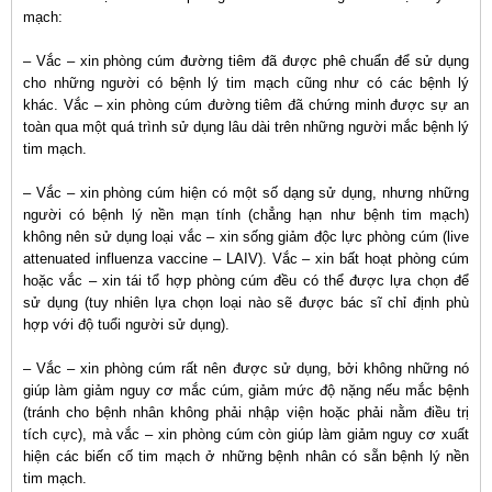
mạch:
– Vắc – xin phòng cúm đường tiêm đã được phê chuẩn để sử dụng
cho những người có bệnh lý tim mạch cũng như có các bệnh lý
khác. Vắc – xin phòng cúm đường tiêm đã chứng minh được sự an
toàn qua một quá trình sử dụng lâu dài trên những người mắc bệnh lý
tim mạch.
– Vắc – xin phòng cúm hiện có một số dạng sử dụng, nhưng những
người có bệnh lý nền mạn tính (chẳng hạn như bệnh tim mạch)
không nên sử dụng loại vắc – xin sống giảm độc lực phòng cúm (live
attenuated influenza vaccine – LAIV). Vắc – xin bất hoạt phòng cúm
hoặc vắc – xin tái tổ hợp phòng cúm đều có thể được lựa chọn để
sử dụng (tuy nhiên lựa chọn loại nào sẽ được bác sĩ chỉ định phù
hợp với độ tuổi người sử dụng).
– Vắc – xin phòng cúm rất nên được sử dụng, bởi không những nó
giúp làm giảm nguy cơ mắc cúm, giảm mức độ nặng nếu mắc bệnh
(tránh cho bệnh nhân không phải nhập viện hoặc phải nằm điều trị
tích cực), mà vắc – xin phòng cúm còn giúp làm giảm nguy cơ xuất
hiện các biến cố tim mạch ở những bệnh nhân có sẵn bệnh lý nền
tim mạch.