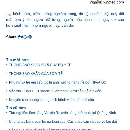
Nguồn: vinmec.com
bệnh cúm
,
biến chứng nghiêm trọng
,
đó bệnh cúm
,
đột quỵ đối
Tag:
mặt
,
lưu ý đối
,
người đã từng
,
người mắc bệnh tim
,
nguy cơ cao
hơn xuất hiện
,
nhóm người này
,
vấn đề
,
Share:
Tin mới hơn
THÔNG BÁO KHẨN SỐ 5 CỦA BỘ Y TẾ
THÔNG BÁO KHẨN CỦA BỘ Y TẾ
Phụ nữ và trẻ em tiếp tục bị ảnh hưởng nặng nề bởi HIV/AIDS
Vắc-xin COVID- 19 “made in Vietnam” vượt tiến độ dự kiến
Khuyến cáo phòng chống dịch bệnh viêm não mô cầu
Tin cũ hơn
Thử nghiệm lâm sàng Vacxin Rotavin công thức mới tại Quảng Ninh
Chung tay kiểm soát ho gà toàn cầu: Cách tiếp cận và bảo vệ lâu dài