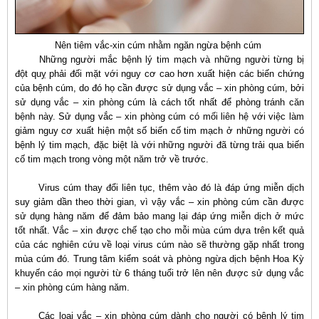
Nên tiêm vắc-xin cúm nhằm ngăn ngừa bệnh cúm
Những người mắc bệnh lý tim mạch và những người từng bị
đột quỵ phải đối mặt với nguy cơ cao hơn xuất hiện các biến chứng
của bệnh cúm, do đó họ cần được sử dụng vắc – xin phòng cúm, bởi
sử dụng vắc – xin phòng cúm là cách tốt nhất để phòng tránh căn
bệnh này. Sử dụng vắc – xin phòng cúm có mối liên hệ với việc làm
giảm nguy cơ xuất hiện một số biến cố tim mạch ở những người có
bệnh lý tim mạch, đặc biệt là với những người đã từng trải qua biến
cố tim mạch trong vòng một năm trở về trước.
Virus cúm thay đổi liên tục, thêm vào đó là đáp ứng miễn dịch
suy giảm dần theo thời gian, vì vậy vắc – xin phòng cúm cần được
sử dụng hàng năm để đảm bảo mang lại đáp ứng miễn dịch ở mức
tốt nhất. Vắc – xin được chế tạo cho mỗi mùa cúm dựa trên kết quả
của các nghiên cứu về loại virus cúm nào sẽ thường gặp nhất trong
mùa cúm đó. Trung tâm kiểm soát và phòng ngừa dịch bệnh Hoa Kỳ
khuyến cáo mọi người từ 6 tháng tuổi trở lên nên được sử dụng vắc
– xin phòng cúm hàng năm.
Các loại vắc – xin phòng cúm dành cho người có bệnh lý tim