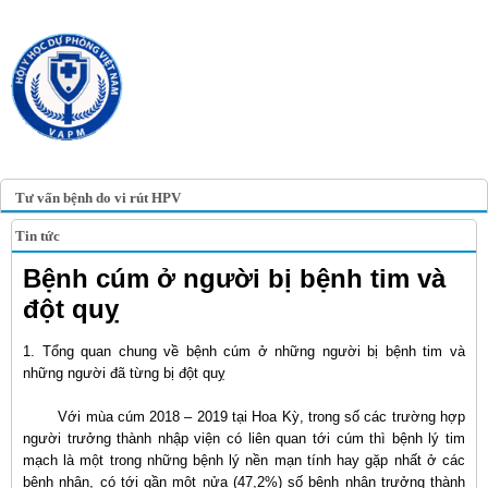
TRANG TIN ĐIỆN TỬ
HỘI Y HỌC DỰ PHÒNG
VIỆT NAM
VIETNAM ASSOCIATION OF
PREVENTIVE MEDICINE
Tư vấn bệnh do vi rút HPV
Tin tức
Bệnh cúm ở người bị bệnh tim và
đột quỵ
1. Tổng quan chung về bệnh cúm ở những người bị bệnh tim và
những người đã từng bị đột quỵ
Với mùa cúm 2018 – 2019 tại Hoa Kỳ, trong số các trường hợp
người trưởng thành nhập viện có liên quan tới cúm thì bệnh lý tim
mạch là một trong những bệnh lý nền mạn tính hay gặp nhất ở các
bệnh nhân, có tới gần một nửa (47,2%) số bệnh nhân trưởng thành