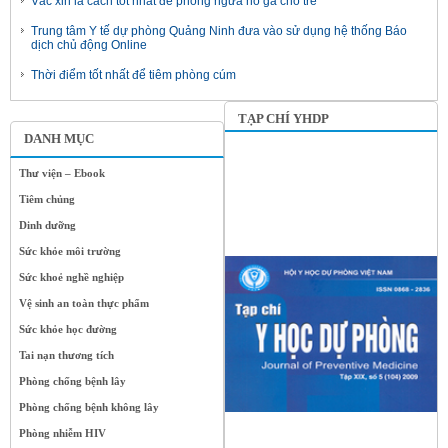
Vắc xin là cách tốt nhất để phòng ngừa ho gà cho trẻ
Trung tâm Y tế dự phòng Quảng Ninh đưa vào sử dụng hệ thống Báo
dịch chủ động Online
Thời điểm tốt nhất để tiêm phòng cúm
TẠP CHÍ YHDP
DANH MỤC
Thư viện – Ebook
Tiêm chủng
Dinh dưỡng
Sức khỏe môi trường
Sức khoẻ nghề nghiệp
Vệ sinh an toàn thực phẩm
Sức khỏe học đường
Tai nạn thương tích
Phòng chống bệnh lây
Phòng chống bệnh không lây
Phòng nhiễm HIV