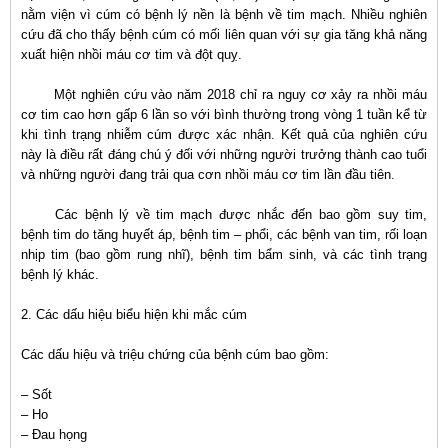
nằm viện vì cúm có bệnh lý nền là bệnh về tim mạch. Nhiều nghiên
cứu đã cho thấy bệnh cúm có mối liên quan với sự gia tăng khả năng
xuất hiện nhồi máu cơ tim và đột quỵ.
Một nghiên cứu vào năm 2018 chỉ ra nguy cơ xảy ra nhồi máu
cơ tim cao hơn gấp 6 lần so với bình thường trong vòng 1 tuần kể từ
khi tình trạng nhiễm cúm được xác nhận. Kết quả của nghiên cứu
này là điều rất đáng chú ý đối với những người trưởng thành cao tuổi
và những người đang trải qua cơn nhồi máu cơ tim lần đầu tiên.
Các bệnh lý về tim mạch được nhắc đến bao gồm suy tim,
bệnh tim do tăng huyết áp, bệnh tim – phổi, các bệnh van tim, rối loạn
nhịp tim (bao gồm rung nhĩ), bệnh tim bẩm sinh, và các tình trạng
bệnh lý khác.
2. Các dấu hiệu biểu hiện khi mắc cúm
Các dấu hiệu và triệu chứng của bệnh cúm bao gồm:
– Sốt
– Ho
– Đau họng