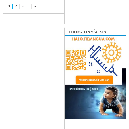
1
2
3
›
»
THÔNG TIN VẮC XIN