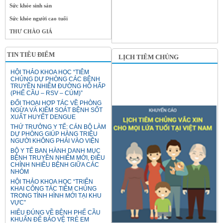
Sức khỏe sinh sản
Sức khỏe người cao tuổi
THƯ CHÀO GIÁ
TIN TIÊU ĐIỂM
LỊCH TIÊM CHỦNG
HỘI THẢO KHOA HỌC “TIÊM
CHỦNG DỰ PHÒNG CÁC BỆNH
TRUYỀN NHIỄM ĐƯỜNG HÔ HẤP
(PHẾ CẦU – RSV – CÚM)”
ĐỐI THOẠI HỢP TÁC VỀ PHÒNG
NGỪA VÀ KIỂM SOÁT BỆNH SỐT
XUẤT HUYẾT DENGUE
THỨ TRƯỞNG Y TẾ: CÁN BỘ LÀM
DỰ PHÒNG GIÚP HÀNG TRIỆU
NGƯỜI KHÔNG PHẢI VÀO VIỆN
BỘ Y TẾ BAN HÀNH DANH MỤC
BỆNH TRUYỀN NHIỄM MỚI, ĐIỀU
CHỈNH NHIỀU BỆNH GIỮA CÁC
NHÓM
HỘI THẢO KHOA HỌC “TRIỂN
KHAI CÔNG TÁC TIÊM CHỦNG
TRONG TÌNH HÌNH MỚI TẠI KHU
VỰC”
HIỂU ĐÚNG VỀ BỆNH PHẾ CẦU
KHUẨN ĐỂ BẢO VỆ TRẺ EM