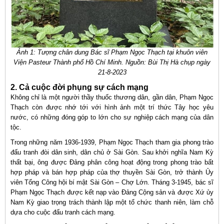
Ảnh 1: Tượng chân dung Bác sĩ Phạm Ngọc Thạch tại khuôn viên
Viện Pasteur Thành phố Hồ Chí Minh. Nguồn: Bùi Thị Hà chụp ngày
21-8-2023
2. Cả cuộc đời phụng sự cách mạng
Không chỉ là một người thầy thuốc thương dân, gần dân, Phạm Ngọc
Thạch còn được nhớ tới với hình ảnh một trí thức Tây học yêu
nước, có những đóng góp to lớn cho sự nghiệp cách mạng của dân
tộc.
Trong những năm 1936-1939, Phạm Ngọc Thạch tham gia phong trào
đấu tranh đòi dân sinh, dân chủ ở Sài Gòn. Sau khởi nghĩa Nam Kỳ
thất bại, ông được Đảng phân công hoạt động trong phong trào bất
hợp pháp và bán hợp pháp của thợ thuyền Sài Gòn, trở thành Ủy
viên Tổng Công hội bí mật Sài Gòn – Chợ Lớn. Tháng 3-1945, bác sĩ
Phạm Ngọc Thạch được kết nạp vào Đảng Cộng sản và được Xứ ủy
Nam Kỳ giao trọng trách thành lập một tổ chức thanh niên, làm chỗ
dựa cho cuộc đấu tranh cách mạng.