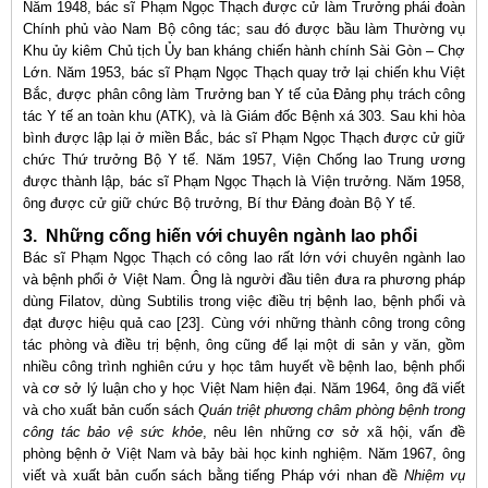
Năm 1948, bác sĩ Phạm Ngọc Thạch được cử làm Trưởng phái đoàn
Chính phủ vào Nam Bộ công tác; sau đó được bầu làm Thường vụ
Khu ủy kiêm Chủ tịch Ủy ban kháng chiến hành chính Sài Gòn – Chợ
Lớn. Năm 1953, bác sĩ Phạm Ngọc Thạch quay trở lại chiến khu Việt
Bắc, được phân công làm Trưởng ban Y tế của Đảng phụ trách công
tác Y tế an toàn khu (ATK), và là Giám đốc Bệnh xá 303. Sau khi hòa
bình được lập lại ở miền Bắc, bác sĩ Phạm Ngọc Thạch được cử giữ
chức Thứ trưởng Bộ Y tế. Năm 1957, Viện Chống lao Trung ương
được thành lập, bác sĩ Phạm Ngọc Thạch là Viện trưởng. Năm 1958,
ông được cử giữ chức Bộ trưởng, Bí thư Đảng đoàn Bộ Y tế.
3. Những cống hiến với chuyên ngành lao phổi
Bác sĩ Phạm Ngọc Thạch có công lao rất lớn với chuyên ngành lao
và bệnh phổi ở Việt Nam. Ông là người đầu tiên đưa ra phương pháp
dùng Filatov, dùng Subtilis trong việc điều trị bệnh lao, bệnh phổi và
đạt được hiệu quả cao [23]. Cùng với những thành công trong công
tác phòng và điều trị bệnh, ông cũng để lại một di sản y văn, gồm
nhiều công trình nghiên cứu y học tâm huyết về bệnh lao, bệnh phổi
và cơ sở lý luận cho y học Việt Nam hiện đại. Năm 1964, ông đã viết
và cho xuất bản cuốn sách
Quán triệt phương châm phòng bệnh trong
công tác bảo vệ sức khỏe
, nêu lên những cơ sở xã hội, vấn đề
phòng bệnh ở Việt Nam và bảy bài học kinh nghiệm. Năm 1967, ông
viết và xuất bản cuốn sách bằng tiếng Pháp với nhan đề
Nhiệm vụ