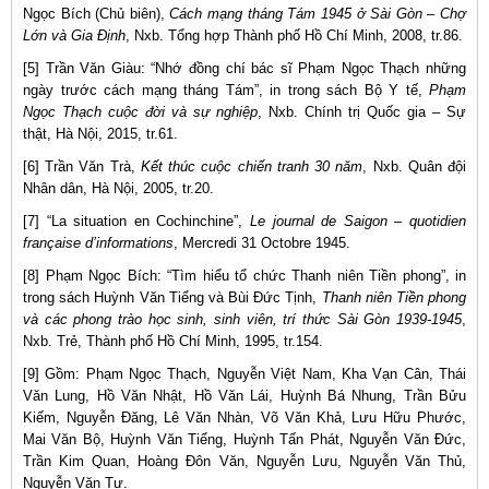
Ngọc Bích (Chủ biên),
Cách mạng tháng Tám 1945 ở Sài Gòn – Chợ
Lớn và Gia Định
, Nxb. Tổng hợp Thành phố Hồ Chí Minh, 2008, tr.86.
[5] Trần Văn Giàu: “Nhớ đồng chí bác sĩ Phạm Ngọc Thạch những
ngày trước cách mạng tháng Tám”, in trong sách Bộ Y tế,
Phạm
Ngọc Thạch cuộc đời và sự nghiệp
, Nxb. Chính trị Quốc gia – Sự
thật, Hà Nội, 2015, tr.61.
[6] Trần Văn Trà,
Kết thúc cuộc chiến tranh 30 năm
, Nxb. Quân đội
Nhân dân, Hà Nội, 2005, tr.20.
[7] “La situation en Cochinchine”,
Le journal de Saigon – quotidien
française d’informations
, Mercredi 31 Octobre 1945.
[8] Phạm Ngọc Bích: “Tìm hiểu tổ chức Thanh niên Tiền phong”, in
trong sách Huỳnh Văn Tiểng và Bùi Đức Tịnh,
Thanh niên Tiền phong
và các phong trào học sinh, sinh viên, trí thức Sài Gòn 1939-1945
,
Nxb. Trẻ, Thành phố Hồ Chí Minh, 1995, tr.154.
[9] Gồm: Phạm Ngọc Thạch, Nguyễn Việt Nam, Kha Vạn Cân, Thái
Văn Lung, Hồ Văn Nhật, Hồ Văn Lái, Huỳnh Bá Nhung, Trần Bửu
Kiếm, Nguyễn Đăng, Lê Văn Nhàn, Võ Văn Khả, Lưu Hữu Phước,
Mai Văn Bộ, Huỳnh Văn Tiểng, Huỳnh Tấn Phát, Nguyễn Văn Đức,
Trần Kim Quan, Hoàng Đôn Văn, Nguyễn Lưu, Nguyễn Văn Thủ,
Nguyễn Văn Tư.