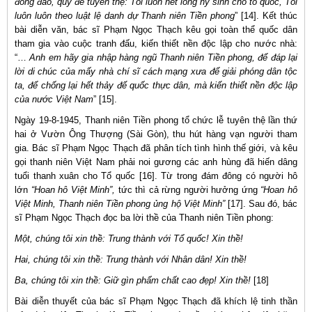
đông đảo, quỳ để tuyên thệ: Tôi luôn hết lòng hy sinh cho tổ quốc, Tôi
luôn luôn theo luật lệ danh dự Thanh niên Tiền phong
” [14]. Kết thúc
bài diễn văn, bác sĩ Phạm Ngọc Thạch kêu gọi toàn thể quốc dân
tham gia vào cuộc tranh đấu, kiến thiết nền độc lập cho nước nhà:
“…
Anh em hãy gia nhập hàng ngũ Thanh niên Tiền phong, để đáp lại
lời di chúc của mấy nhà chí sĩ cách mạng xưa để giải phóng dân tộc
ta, để chống lại hết thảy đế quốc thực dân, mà kiến thiết nền độc lập
của nước Việt Nam
” [15].
Ngày 19-8-1945, Thanh niên Tiền phong tổ chức lễ tuyên thệ lần thứ
hai ở Vườn Ông Thượng (Sài Gòn), thu hút hàng vạn người tham
gia. Bác sĩ Phạm Ngọc Thạch đã phân tích tình hình thế giới, và kêu
gọi thanh niên Việt Nam phải noi gương các anh hùng đã hiến dâng
tuổi thanh xuân cho Tổ quốc [16]. Từ trong đám đông có người hô
lớn
“Hoan hô Việt Minh”,
tức thì cả rừng người hưởng ứng
“Hoan hô
Việt Minh, Thanh niên Tiền phong ủng hộ Việt Minh”
[17]. Sau đó, bác
sĩ Phạm Ngọc Thạch đọc ba lời thề của Thanh niên Tiền phong:
Một, chúng tôi xin thề: Trung thành với Tổ quốc! Xin thề!
Hai, chúng tôi xin thề: Trung thành với Nhân dân! Xin thề!
Ba, chúng tôi xin thề: Giữ gìn phẩm chất cao đẹp! Xin thề!
[18]
Bài diễn thuyết của bác sĩ Phạm Ngọc Thạch đã khích lệ tinh thần