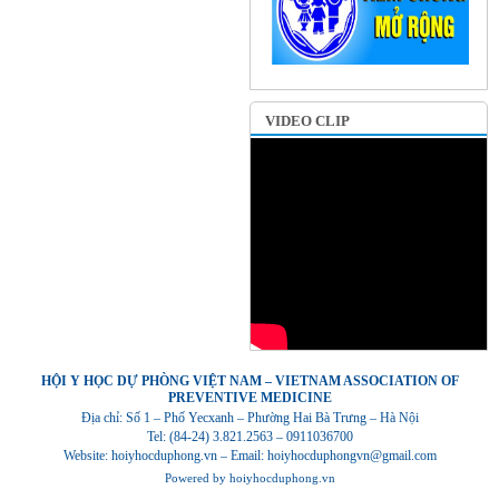
VIDEO CLIP
HỘI Y HỌC DỰ PHÒNG VIỆT NAM – VIETNAM ASSOCIATION OF
PREVENTIVE MEDICINE
Địa chỉ: Số 1 – Phố Yecxanh – Phường Hai Bà Trưng – Hà Nội
Tel: (84-24) 3.821.2563 – 0911036700
Website: hoiyhocduphong.vn – Email: hoiyhocduphongvn@gmail.com
Powered by
hoiyhocduphong.vn