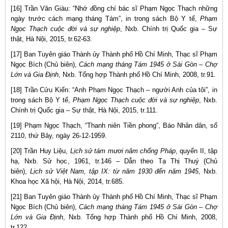
[16] Trần Văn Giàu: “Nhớ đồng chí bác sĩ Phạm Ngọc Thạch những
ngày trước cách mạng tháng Tám”, in trong sách Bộ Y tế,
Phạm
Ngọc Thạch cuộc đời và sự nghiệp
, Nxb. Chính trị Quốc gia – Sự
thật, Hà Nội, 2015, tr.62-63.
[17] Ban Tuyên giáo Thành ủy Thành phố Hồ Chí Minh, Thạc sĩ Phạm
Ngọc Bích (Chủ biên),
Cách mạng tháng Tám 1945 ở Sài Gòn – Chợ
Lớn và Gia Định
, Nxb. Tổng hợp Thành phố Hồ Chí Minh, 2008, tr.91.
[18] Trần Cửu Kiến: “Anh Phạm Ngọc Thạch – người Anh của tôi”, in
trong sách Bộ Y tế,
Phạm Ngọc Thạch cuộc đời và sự nghiệp
, Nxb.
Chính trị Quốc gia – Sự thật, Hà Nội, 2015, tr.111.
[19] Phạm Ngọc Thạch, “Thanh niên Tiền phong”, Báo Nhân dân, số
2110, thứ Bảy, ngày 26-12-1959.
[20] Trần Huy Liệu,
Lịch sử tám mươi năm chống Pháp
, quyển II, tập
hạ, Nxb. Sử học, 1961, tr.146 – Dẫn theo Tạ Thị Thuý (Chủ
biên),
Lịch sử Việt Nam, tập IX: từ năm 1930 đến năm 1945
, Nxb.
Khoa học Xã hội, Hà Nội, 2014, tr.685.
[21] Ban Tuyên giáo Thành ủy Thành phố Hồ Chí Minh, Thạc sĩ Phạm
Ngọc Bích (Chủ biên),
Cách mạng tháng Tám 1945 ở Sài Gòn – Chợ
Lớn và Gia Định
, Nxb. Tổng hợp Thành phố Hồ Chí Minh, 2008,
tr.122.