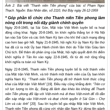
Ảnh 2: Bài viết “Thanh niên Tiền phong” của bác sĩ Phạm Ngọc
Thạch. Nguồn: Báo Nhân dân, số 2110, thứ Bảy ngày 26-12-1959
* Góp phần tổ chức cho Thanh niên Tiền phong làm
nòng cốt trong nổi dậy giành chính quyền
Ngày 20-8-1945, tại Sài Gòn, Mặt trận Việt Minh tuyên bố ra hoạt
động công khai. Ngày 20-8-1945, tin khởi nghĩa thắng lợi ở Hà Nội
lan vào Sài Gòn và các tỉnh Nam Kỳ làm cho khí thế cách mạng dâng
cao hơn bao giờ hết. Ngày 21-8-1945, hội nghị Xứ ủy Nam Kỳ lần thứ
hai đã cử ra một Ủy ban Hành chính lâm thời do Trần Văn Giàu làm
Chủ tịch. Để thăm dò phản ứng của Nhật, hội nghị quyết định thí điểm
khởi nghĩa ở Tân An vào ngày 22-8-1945, rồi từ đó mở rộng tổng
khởi nghĩa ra toàn xứ Nam Kỳ.
Ngày 22-8-1945, Thanh niên Tiền phong tuyên bố là một thành viên
của Mặt trận Việt Minh, và trở thành một thành viên của Ủy ban khởi
nghĩa Nam Kỳ. “
Thanh niên Tiền phong đã trở thành hình thức công
khai của Mặt trận Việt Minh
” [19]. Điều này cũng khẳng định: “
Trên cơ
sở lực lượng to lớn ấy
,
Đảng đã lãnh đạo khéo léo không để Thanh
niên Tiền phong đối lập với Việt-minh mà đi theo Việt-minh để rồi dần
dần sáp nhập vào Việt-minh và đoạt chính quyền ở Sài Gòn – Chợ
Lớn và các tỉnh
” [20]. Sau lời tuyên bố gia nhập Mặt trận Việt Minh,
Thanh niên Tiền phong đã cùng với nhân dân Nam Kỳ đứng lên giành