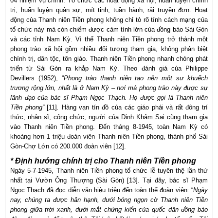
04 nhiệm vụ chính: Tổ chức các hoạt động xã hội; huấn luyện chính
trị; huấn luyện quân sự; mít tinh, tuần hành, rải truyền đơn. Hoạt
động của Thanh niên Tiền phong không chỉ tỏ rõ tính cách mạng của
tổ chức này mà còn chiếm được cảm tình lớn của đồng bào Sài Gòn
và các tỉnh Nam Kỳ. Vì thế Thanh niên Tiền phong trở thành một
phong trào xã hội gồm nhiều đối tượng tham gia, không phân biệt
chính trị, dân tộc, tôn giáo
.
Thanh niên Tiền phong nhanh chóng phát
triển từ Sài Gòn ra khắp Nam Kỳ. Theo đánh giá của Philippe
Devillers (1952), “
Phong trào thanh niên tạo nên một sự khuếch
trương rộng lớn, nhất là ở Nam Kỳ – nơi mà phong trào này được sự
lãnh đạo của bác sĩ Phạm Ngọc Thạch. Họ được gọi là Thanh niên
Tiền phong”
[11]
.
Hàng vạn tín đồ của các giáo phái và rất đông trí
thức, nhân sĩ, công chức, người của Dinh Khâm Sai cũng tham gia
vào Thanh niên Tiền phong. Đến tháng 8-1945, toàn Nam Kỳ có
khoảng hơn 1 triệu đoàn viên Thanh niên Tiền phong, thành phố Sài
Gòn-Chợ Lớn có 200.000 đoàn viên [12].
* Định hướng chính trị cho Thanh niên Tiền phong
Ngày 5-7-1945, Thanh niên Tiền phong tổ chức lễ tuyên thệ lần thứ
nhất tại Vườn Ông Thượng (Sài Gòn) [13]. Tại đây, bác sĩ Phạm
Ngọc Thạch đã đọc diễn văn hiệu triệu đến toàn thể đoàn viên: “
Ngày
nay, chúng ta được hân hạnh, dưới bóng ngọn cờ Thanh niên Tiền
phong giữa trời xanh, dưới mắt chứng kiến của quốc dân đồng bào