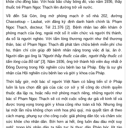
khỏe cho đồng bào. Với hoài bão cháy bỏng đó, vào năm 1936, thầy
thuốc trẻ Phạm Ngọc Thạch lên đường trở về nước.
Về đến Sài Gòn, ông mở phòng mạch ở số nhà 202, đường
Chasseloup – Laubat, với đăng ký định danh hành chính là: Phạm
Ngọc Thạch, docteur, Tél 21.376 [2]. Bệnh nhân lao đến khám ở
phòng mạch của ông, ngoài một số ít viên chức và người thị thành,
đa số là người nghèo. Với tấm lòng thương người như thể thương
thân, bác sĩ Phạm Ngọc Thạch đã phát tâm chữa bệnh miễn phí cho
họ, thậm chí còn giúp đỡ bệnh nhân nặng trong việc đi lại, ăn ở.
Người dân gọi ông là “
Người thầy thuốc của dân, người thầy thuốc có
tấm lòng của Bồ tát
” [3]. Năm 1936, ông trở thành hội viên duy nhất ở
Đông Dương trong Hội nghiên cứu bệnh lao tại Pháp. Đây là sự ghi
nhận của Hội nghiên cứu bệnh lao và giới y khoa của Pháp.
Thời bấy giờ, một bác sĩ người Việt Nam có bằng tiến sĩ ở Pháp
luôn là lựa chọn đắt giá của các cơ sở y tế công do chính quyền
thuộc địa lập ra, hoặc nếu mở phòng mạch riêng, những người như
bác sĩ Phạm Ngọc Thạch sẽ có một cuộc sống dư giả về kinh tế và
được trọng vọng trong giới y khoa cũng như toàn xã hội. Nhưng ông
lại một lần nữa không chọn vinh hoa phú quý, mà quyết tâm đi theo
cách mạng, phụng sự cho công cuộc giải phóng dân tộc và chăm sóc
sức khỏe cho nhân dân. Bởi hơn ai hết, ông luôn đau đáu một suy
nghĩ: trong khi nhân dân ta tiếp tục bị thực dân Pháp bóc lột tàn