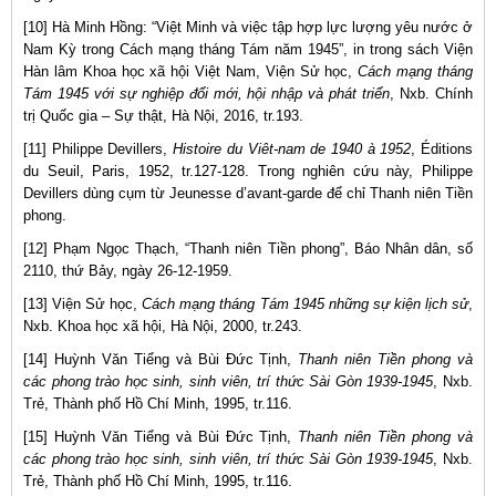
[10] Hà Minh Hồng: “Việt Minh và việc tập hợp lực lượng yêu nước ở
Nam Kỳ trong Cách mạng tháng Tám năm 1945”, in trong sách Viện
Hàn lâm Khoa học xã hội Việt Nam, Viện Sử học,
Cách mạng tháng
Tám 1945 với sự nghiệp đổi mới, hội nhập và phát triển
, Nxb. Chính
trị Quốc gia – Sự thật, Hà Nội, 2016, tr.193.
[11] Philippe Devillers,
Histoire du Viêt-nam de 1940 à 1952
, Éditions
du Seuil, Paris, 1952, tr.127-128. Trong nghiên cứu này, Philippe
Devillers dùng cụm từ Jeunesse d’avant-garde để chỉ Thanh niên Tiền
phong.
[12] Phạm Ngọc Thạch, “Thanh niên Tiền phong”, Báo Nhân dân, số
2110, thứ Bảy, ngày 26-12-1959.
[13] Viện Sử học,
Cách mạng tháng Tám 1945 những sự kiện lịch sử
,
Nxb. Khoa học xã hội, Hà Nội, 2000, tr.243.
[14] Huỳnh Văn Tiểng và Bùi Đức Tịnh,
Thanh niên Tiền phong và
các phong trào học sinh, sinh viên, trí thức Sài Gòn 1939-1945
, Nxb.
Trẻ, Thành phố Hồ Chí Minh, 1995, tr.116.
[15] Huỳnh Văn Tiểng và Bùi Đức Tịnh,
Thanh niên Tiền phong và
các phong trào học sinh, sinh viên, trí thức Sài Gòn 1939-1945
, Nxb.
Trẻ, Thành phố Hồ Chí Minh, 1995, tr.116.