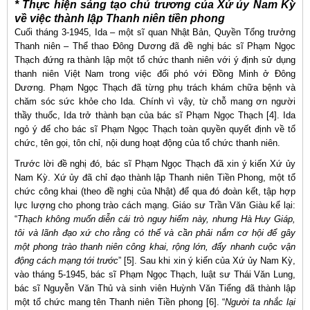
* Thực hiện sáng tạo chủ trương của Xứ ủy Nam Kỳ
về việc thành lập Thanh niên tiền phong
Cuối tháng 3-1945, Ida – một sĩ quan Nhật Bản, Quyền Tổng trưởng
Thanh niên – Thể thao Đông Dương đã đề nghị bác sĩ Phạm Ngọc
Thạch đứng ra thành lập một tổ chức thanh niên với ý định sử dụng
thanh niên Việt Nam trong việc đối phó với Đồng Minh ở Đông
Dương. Phạm Ngọc Thạch đã từng phụ trách khám chữa bệnh và
chăm sóc sức khỏe cho Ida. Chính vì vậy, từ chỗ mang ơn người
thầy thuốc, Ida trở thành bạn của bác sĩ Phạm Ngọc Thạch [4]. Ida
ngỏ ý để cho bác sĩ Phạm Ngọc Thạch toàn quyền quyết định về tổ
chức, tên gọi, tôn chỉ, nội dung hoạt động của tổ chức thanh niên.
Trước lời đề nghị đó, bác sĩ Phạm Ngọc Thạch đã xin ý kiến Xứ ủy
Nam Kỳ. Xứ ủy đã chỉ đạo thành lập Thanh niên Tiền Phong, một tổ
chức công khai (theo đề nghị của Nhật) để qua đó đoàn kết, tập hợp
lực lượng cho phong trào cách mạng. Giáo sư Trần Văn Giàu kể lại:
“
Thạch không muốn diễn cái trò nguy hiểm này, nhưng Hà Huy Giáp,
tôi và lãnh đạo xứ cho rằng có thể và cần phải nắm cơ hội để gây
một phong trào thanh niên công khai, rộng lớn, đẩy nhanh cuộc vận
động cách mạng tới trước
” [5]. Sau khi xin ý kiến của Xứ ủy Nam Kỳ,
vào tháng 5-1945, bác sĩ Phạm Ngọc Thạch, luật sư Thái Văn Lung,
bác sĩ Nguyễn Văn Thủ và sinh viên Huỳnh Văn Tiểng đã thành lập
một tổ chức mang tên Thanh niên Tiền phong [6]. “
Người ta nhắc lại