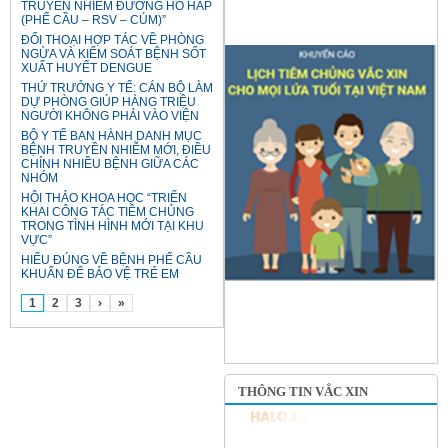
TRUYỀN NHIỄM ĐƯỜNG HÔ HẤP
(PHẾ CẦU – RSV – CÚM)”
ĐỐI THOẠI HỢP TÁC VỀ PHÒNG
NGỪA VÀ KIỂM SOÁT BỆNH SỐT
XUẤT HUYẾT DENGUE
THỨ TRƯỞNG Y TẾ: CÁN BỘ LÀM
DỰ PHÒNG GIÚP HÀNG TRIỆU
NGƯỜI KHÔNG PHẢI VÀO VIỆN
BỘ Y TẾ BAN HÀNH DANH MỤC
BỆNH TRUYỀN NHIỄM MỚI, ĐIỀU
CHỈNH NHIỀU BỆNH GIỮA CÁC
NHÓM
HỘI THẢO KHOA HỌC “TRIỂN
KHAI CÔNG TÁC TIÊM CHỦNG
TRONG TÌNH HÌNH MỚI TẠI KHU
VỰC”
HIỂU ĐÚNG VỀ BỆNH PHẾ CẦU
KHUẨN ĐỂ BẢO VỆ TRẺ EM
1
2
3
›
»
THÔNG TIN VẮC XIN