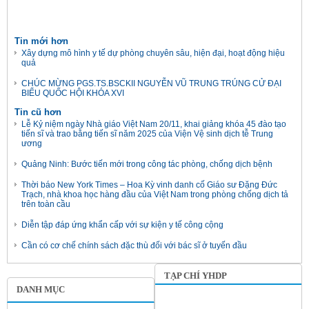
Tin mới hơn
Xây dựng mô hình y tế dự phòng chuyên sâu, hiện đại, hoạt động hiệu
quả
CHÚC MỪNG PGS.TS.BSCKII NGUYỄN VŨ TRUNG TRÚNG CỬ ĐẠI
BIỂU QUỐC HỘI KHÓA XVI
Tin cũ hơn
Lễ Kỷ niệm ngày Nhà giáo Việt Nam 20/11, khai giảng khóa 45 đào tạo
tiến sĩ và trao bằng tiến sĩ năm 2025 của Viện Vệ sinh dịch tễ Trung
ương
Quảng Ninh: Bước tiến mới trong công tác phòng, chống dịch bệnh
Thời báo New York Times – Hoa Kỳ vinh danh cố Giáo sư Đặng Đức
Trạch, nhà khoa học hàng đầu của Việt Nam trong phòng chống dịch tả
trên toàn cầu
Diễn tập đáp ứng khẩn cấp với sự kiện y tế công cộng
Cần có cơ chế chính sách đặc thù đối với bác sĩ ở tuyến đầu
TẠP CHÍ YHDP
DANH MỤC