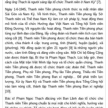
rằng ông Thạch là người sáng lập tổ chức Thanh niên ở Nam Kỳ
” [7].
Ngày 1-6-1945, Thanh niên Tiền phong chính thức ra mắt nhân dân
Sài Gòn và Nam Kỳ. Về hình thức, Thanh niên Tiền phong lấy Sở
Thanh niên và Thể thao Nam Kỳ làm cơ sở pháp lý, hoạt động theo
mô hình của tổ chức Hướng đạo Việt Nam và Tổng hội Sinh viên
Đông Dương. Về nguyên tắc hoạt động, Thanh niên Tiền phong phục
tùng sự lãnh đạo của Đảng, lấy công đoàn và thanh niên tích cực làm
nòng cốt [8]. Thanh niên Tiền phong được tổ chức theo địa bàn hành
chính, chia thành 4 cấp: trung ương, tỉnh (thành), huyện (quận), xã
(phường). Hội đồng quản trị gồm 21 người [9] là những người yêu
nước, cảm tình Đảng và đảng viên cộng sản. Một Chi bộ Đảng Cộng
sản được thành lập, Bí thư là Phạm Ngọc Thạch. Lúc bấy giờ, theo
cách của Mặt trận Việt Minh tập hợp và tổ chức quần chúng, Thanh
niên Tiền phong đã được tổ chức thành các đoàn thể: Thanh niên
Tiền phong, Phụ nữ Tiền phong, Phụ lão Tiền phong, Thiếu nhi Tiền
phong, Thanh niên Tiền phong Ban xí nghiệp… Để phát triển lực
lượng, Xứ ủy Nam Kỳ và Thanh niên Tiền phong đưa Tổng Công hội
vào làm nòng cốt, thành lập Thanh niên Tiền phong Ban xí nghiệp
[10].
Bác sĩ Phạm Ngọc Thạch đãcùng với Ban Lãnh đạo tổ chức cho
Thanh niên Tiền phong chuẩn bị mọi mặt cho khởi nghĩa, hướng vào