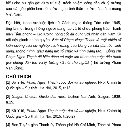
biểu cho sự gặp gỡ giữa trí tuệ, trách nhiệm công dân và lý tưởng
cao cả, góp phần làm nên sức mạnh tinh thần to lớn của cách mạng
Việt Nam.
Đặc biệt, trong sự kiện lịch sử Cách mạng tháng Tám năm 1945,
ông là một trong những người sáng lập và tổ chức phong trào Thanh
niên Tiền phong – lực lượng nòng cốt đã cùng với nhân dân Nam Kỳ
nổi dậy giành chính quyền.
Bác sĩ Phạm Ngọc Thạch là một chiến sĩ
kiên cường của sự nghiệp cách mạng của Đảng và của dân tộc, anh
dũng, thông minh, giàu năng lực tổ chức và tính sáng tạo… Đồng chí
Phạm Ngọc Thạch đã hiến dâng cả cuộc đời mình cho cuộc đấu tranh
giải phóng dân tộc và lý tưởng xã hội chủ nghĩa
! (Thủ tướng Phạm
Văn Đồng).
CHÚ THÍCH:
[1] Bộ Y tế,
Phạm Ngọc Thạch cuộc đời và sự nghiệp
, Nxb. Chính trị
Quốc gia – Sự thật, Hà Nội, 2015, tr.13.
[2]
Saigon Cholon: Guide des rues
, Édition NamAnh, Saigon, 1939,
tr.15.
[3] Bộ Y tế,
Phạm Ngọc Thạch cuộc đời và sự nghiệp
, Nxb. Chính trị
Quốc gia – Sự thật, Hà Nội, 2015, tr.26-27.
[4] Ban Tuyên giáo Thành ủy Thành phố Hồ Chí Minh, Thạc sĩ Phạm