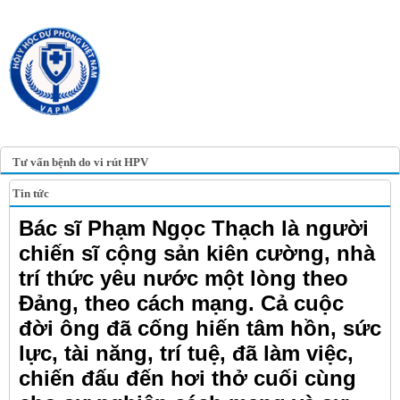
TRANG TIN ĐIỆN TỬ
HỘI Y HỌC DỰ PHÒNG
VIỆT NAM
VIETNAM ASSOCIATION OF
PREVENTIVE MEDICINE
Tư vấn bệnh do vi rút HPV
Tin tức
Bác sĩ Phạm Ngọc Thạch là người
chiến sĩ cộng sản kiên cường, nhà
trí thức yêu nước một lòng theo
Đảng, theo cách mạng. Cả cuộc
đời ông đã cống hiến tâm hồn, sức
lực, tài năng, trí tuệ, đã làm việc,
chiến đấu đến hơi thở cuối cùng