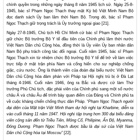
chính quyền trong những ngày tháng 8 năm 1945 lịch sử. Ngày 25-8-
1945, bác sĩ Phạm Ngọc Thạch thay mặt Kỳ bộ Việt Minh Nam Bộ
đọc danh sách Ủy ban lâm thời Nam Bộ. Trong đó, bác sĩ Phạm
Ngọc Thạch giữ trọng trách là Ủy trưởng ngoại giao [21].
Ngày 27-8-1945, Chủ tịch Hồ Chí Minh cử bác sĩ Phạm Ngọc Thạch
giữ chức Bộ trưởng Bộ Y tế đầu tiên của Chính phủ lâm thời nước
Việt Nam Dân chủ Cộng hòa, đồng thời là Ủy viên Ủy ban nhân dân
Nam Bộ phụ trách công tác đối ngoại. Cuối năm 1945, bác sĩ Phạm
Ngọc Thạch xin từ nhiệm chức Bộ trưởng Bộ Y tế để trở về làm việc
trực tiếp ở mặt trận phía Nam và cống hiến cho sự nghiệp chống
giặc, cứu nước. Ông là thành viên của đoàn đại biểu nước Việt Nam
Dân chủ Cộng hòa đàm phán với Pháp tại Hội nghị trù bị ở Đà Lạt
tháng 4-1946. Cuối năm 1946, ông ra Bắc và được cử làm Thứ
trưởng Phủ Chủ tịch, đặc phái viên của Chính phủ sang một số nước
châu Á và châu Âu để trình bày quan điểm của Đảng và Chính phủ ta
về cuộc kháng chiến chống thực dân Pháp. “
Phạm Ngọc Thạch người
đại diện của Mặt trận Việt Minh tham dự hội nghị tại Kharbine, diễn ra
vào cuối tháng 11 năm 1947. Hội nghị tập trung hơn 300 đại biểu đảng
viên cộng sản đến từ Triều Tiên, Mông Cổ, Philipine, Ấn Độ, Myanma,
Đông Dương. Phạm Ngọc Thạch được bầu là đại sứ của Việt Nam
Dân chủ Cộng hòa tại Moscou”
[22].