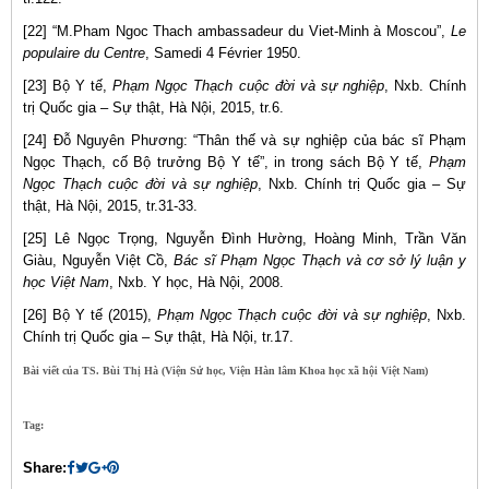
[22] “M.Pham Ngoc Thach ambassadeur du Viet-Minh à Moscou”,
Le
populaire du Centre
, Samedi 4 Février 1950.
[23] Bộ Y tế,
Phạm Ngọc Thạch cuộc đời và sự nghiệp
, Nxb. Chính
trị Quốc gia – Sự thật, Hà Nội, 2015, tr.6.
[24] Đỗ Nguyên Phương: “Thân thế và sự nghiệp của bác sĩ Phạm
Ngọc Thạch, cố Bộ trưởng Bộ Y tế”, in trong sách Bộ Y tế,
Phạm
Ngọc Thạch cuộc đời và sự nghiệp
, Nxb. Chính trị Quốc gia – Sự
thật, Hà Nội, 2015, tr.31-33.
[25] Lê Ngọc Trọng, Nguyễn Đình Hường, Hoàng Minh, Trần Văn
Giàu, Nguyễn Việt Cồ,
Bác sĩ Phạm Ngọc Thạch và cơ sở lý luận y
học Việt Nam
, Nxb. Y học, Hà Nội, 2008.
[26] Bộ Y tế (2015),
Phạm Ngọc Thạch cuộc đời và sự nghiệp
, Nxb.
Chính trị Quốc gia – Sự thật, Hà Nội, tr.17.
Bài viết của TS. Bùi Thị Hà (Viện Sử học, Viện Hàn lâm Khoa học xã hội Việt Nam)
Tag:
Share: