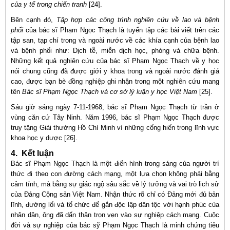
của y tế trong chiến tranh
[24].
Bên cạnh đó,
Tập hợp các công trình nghiên cứu về lao và bệnh
phổi
của bác sĩ Phạm Ngọc Thạch là tuyển tập các bài viết trên các
tập san, tạp chí trong và ngoài nước về các khía cạnh của bệnh lao
và bệnh phổi như: Dịch tễ, miễn dịch học, phòng và chữa bệnh.
Những kết quả nghiên cứu của bác sĩ Phạm Ngọc Thạch về y học
nói chung cũng đã được giới y khoa trong và ngoài nước đánh giá
cao, được bạn bè đồng nghiệp ghi nhận trong một nghiên cứu mang
tên
Bác sĩ Phạm Ngọc Thạch và cơ sở lý luận y học Việt Nam
[25].
Sáu giờ sáng ngày 7-11-1968, bác sĩ Phạm Ngọc Thạch từ trần ở
vùng căn cứ Tây Ninh. Năm 1996, bác sĩ Phạm Ngọc Thạch được
truy tặng Giải thưởng Hồ Chí Minh vì những cống hiến trong lĩnh vực
khoa học y dược [26].
4. Kết luận
Bác sĩ Phạm Ngọc Thạch là một điển hình trong sáng của người trí
thức đi theo con đường cách mạng, một lựa chọn không phải bằng
cảm tính, mà bằng sự giác ngộ sâu sắc về lý tưởng và vai trò lịch sử
của Đảng Cộng sản Việt Nam. Nhận thức rõ chỉ có Đảng mới đủ bản
lĩnh, đường lối và tổ chức để gắn độc lập dân tộc với hạnh phúc của
nhân dân, ông đã dấn thân trọn vẹn vào sự nghiệp cách mạng. Cuộc
đời và sự nghiệp của bác sỹ Phạm Ngọc Thạch là minh chứng tiêu