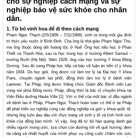
cho sự nghiệp cách mạng và sự
nghiệp bảo vệ sức khỏe cho nhân
dân.
1. Từ bỏ vinh hoa để đi theo cách mạng
Phạm Ngọc Thạch (2/5/1909 – 7/11/1968), sinh ra trong một gia đình
trí thức yêu nước ở Bình Định. Cha ông là nhà giáo Phạm Ngọc Thọ,
mẹ ông thuộc dòng dõi hoàng tộc ở Huế. Ông học tiểu học ở Phan
Thiết và Thanh Hóa, sau ra học trung học ở trường Albert Sarraut –
trường Bưởi (Hà Nội). Năm 1928, ông vào học trường Y khoa Đông
Dương. Sau đó sang Pháp học tiếp và bảo vệ luận án tiến sĩ y khoa
năm 1934. Do học giỏi, ông được cử làm trợ lý tại Đại học Y khoa
Paris, chuyên ngành lao phổi, đồng thời làm trợ lý ở bệnh viện
Laennec. Tại Pháp, ông được thăng chức Giám đốc Bệnh viện Lao
vùng núi phía Đông nước Pháp, đồng thời là bác sĩ chuyên khoa tại
Viện Điều dưỡng Haute Ville [1]. Với vị thế của một bác sĩ đầu ngành
về bệnh lao ở Pháp, Phạm Ngọc Thạch hoàn toàn có thể ở lại Pháp
để phát triển sự nghiệp cùng các đồng nghiệp và giới y khoa quốc tế,
nhưng ông luôn đau đáu với thực trạng vệ sinh y tế và tình hình sức
khỏe của đồng bào mình. Vì vậy, ông đã từ bỏ hào quang danh giá
nhiều người mong ước, lựa chọn con đường trở về quê hương, đem
tài năng và nhiệt huyết của mình phục vụ công cuộc chăm sóc sức