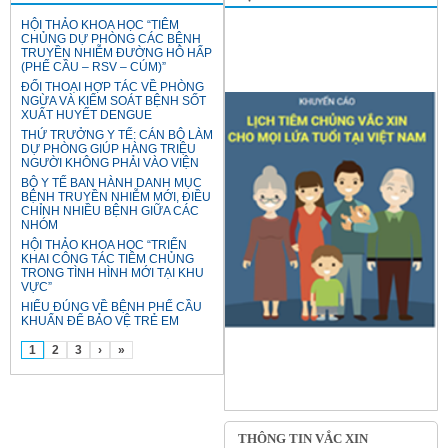
HỘI THẢO KHOA HỌC “TIÊM
CHỦNG DỰ PHÒNG CÁC BỆNH
TRUYỀN NHIỄM ĐƯỜNG HÔ HẤP
(PHẾ CẦU – RSV – CÚM)”
ĐỐI THOẠI HỢP TÁC VỀ PHÒNG
NGỪA VÀ KIỂM SOÁT BỆNH SỐT
XUẤT HUYẾT DENGUE
THỨ TRƯỞNG Y TẾ: CÁN BỘ LÀM
DỰ PHÒNG GIÚP HÀNG TRIỆU
NGƯỜI KHÔNG PHẢI VÀO VIỆN
BỘ Y TẾ BAN HÀNH DANH MỤC
BỆNH TRUYỀN NHIỄM MỚI, ĐIỀU
CHỈNH NHIỀU BỆNH GIỮA CÁC
NHÓM
HỘI THẢO KHOA HỌC “TRIỂN
KHAI CÔNG TÁC TIÊM CHỦNG
TRONG TÌNH HÌNH MỚI TẠI KHU
VỰC”
HIỂU ĐÚNG VỀ BỆNH PHẾ CẦU
KHUẨN ĐỂ BẢO VỆ TRẺ EM
1
2
3
›
»
THÔNG TIN VẮC XIN