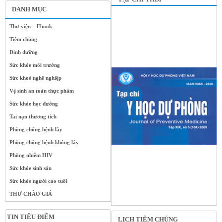
DANH MỤC
Thư viện – Ebook
Tiêm chủng
Dinh dưỡng
Sức khỏe môi trường
Sức khoẻ nghề nghiệp
Vệ sinh an toàn thực phẩm
Sức khỏe học đường
Tai nạn thương tích
Phòng chống bệnh lây
Phòng chống bệnh không lây
Phòng nhiễm HIV
Sức khỏe sinh sản
Sức khỏe người cao tuổi
THƯ CHÀO GIÁ
TIN TIÊU ĐIỂM
LỊCH TIÊM CHỦNG