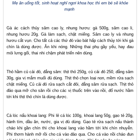
Mẹ ăn uống tốt, sinh hoạt nghỉ ngơi khoa học thì em bé sẽ khỏe
mạnh
Gà ác cách thủy sâm cao ly, nhung hươu: gà 500g, sâm cao li,
nhung hươu 20g. Gà làm sạch, chặt miếng. Sâm cao ly và nhung
hươu cắt vụn. Cho tất cả các thứ đó vào bát hấp cách thủy tới khi gà
chín là dùng được. Ăn khi nóng. Những thai phụ gầy yếu, hay đau
mỏi lưng gối, thai nhi chậm phát triển nên dùng.
Thỏ hầm củ cải đỏ, đẳng sâm: thịt thỏ 250g, củ cải đỏ 250, đẳng sâm
30g, gia vị mắm muối đủ dùng. Thịt thỏ chọn loại non, mềm rửa sạch
chặt miếng. Củ cải đỏ rửa sạch cắt đôi, đẳng sâm rửa sạch. Thịt thỏ
đảo qua mỡ cho săn rồi cho các vị thuốc trên vào nồi, đổ nước hầm
tới khi thịt thỏ chín là dùng được.
Cá lóc nấu khoai lang: Phi lê cá lóc 100g, khoai lang 50g, gạo tẻ 20g,
hành tím, dầu ăn, nước, gia vị đủ dùng. Gạo tẻ rửa sạch nấu thành
cháo khi gần chín thì cho khoai lang vào hầm tới khi chín nhuyễn.
Phi thơm hành mỡ rồi cho cá vào đảo qua. Cho cá vào nồi cháo đun