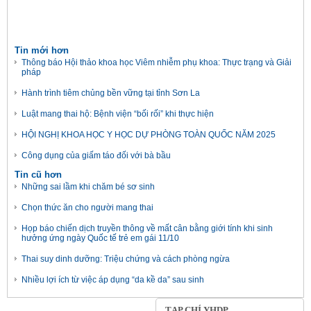
Tin mới hơn
Thông báo Hội thảo khoa học Viêm nhiễm phụ khoa: Thực trạng và Giải
pháp
Hành trình tiêm chủng bền vững tại tỉnh Sơn La
Luật mang thai hộ: Bệnh viện “bối rối” khi thực hiện
HỘI NGHỊ KHOA HỌC Y HỌC DỰ PHÒNG TOÀN QUỐC NĂM 2025
Công dụng của giấm táo đối với bà bầu
Tin cũ hơn
Những sai lầm khi chăm bé sơ sinh
Chọn thức ăn cho người mang thai
Họp báo chiến dịch truyền thông về mất cân bằng giới tính khi sinh
hưởng ứng ngày Quốc tế trẻ em gái 11/10
Thai suy dinh dưỡng: Triệu chứng và cách phòng ngừa
Nhiều lợi ích từ việc áp dụng “da kề da” sau sinh
TẠP CHÍ YHDP