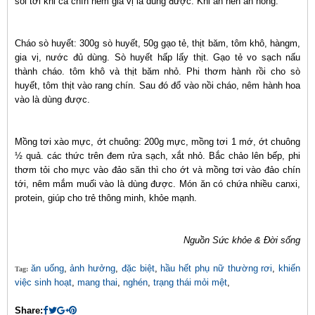
sôi tới khi cá chín nêm gia vị là dùng được. Khi ăn nên ăn nóng.
Cháo sò huyết: 300g sò huyết, 50g gạo tẻ, thịt băm, tôm khô, hàngm,
gia vị, nước đủ dùng. Sò huyết hấp lấy thịt. Gạo tẻ vo sạch nấu
thành cháo. tôm khô và thịt băm nhỏ. Phi thơm hành rồi cho sò
huyết, tôm thịt vào rang chín. Sau đó đổ vào nồi cháo, nêm hành hoa
vào là dùng được.
Mồng tơi xào mực, ớt chuông: 200g mực, mồng tơi 1 mớ, ớt chuông
½ quả. các thức trên đem rửa sạch, xắt nhỏ. Bắc chảo lên bếp, phi
thơm tỏi cho mực vào đảo săn thì cho ớt và mồng tơi vào đảo chín
tới, nêm mắm muối vào là dùng được. Món ăn có chứa nhiều canxi,
protein, giúp cho trẻ thông minh, khỏe mạnh.
Nguồn Sức khỏe & Đời sống
ăn uống
,
ảnh hưởng
,
đặc biệt
,
hầu hết phụ nữ thường rơi
,
khiến
Tag:
việc sinh hoạt
,
mang thai
,
nghén
,
trạng thái mỏi mệt
,
Share: