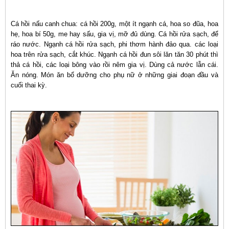
Cá hồi nấu canh chua: cá hồi 200g, một ít ngạnh cá, hoa so đũa, hoa
hẹ, hoa bí 50g, me hay sấu, gia vị, mỡ đủ dùng. Cá hồi rửa sạch, để
ráo nước. Ngạnh cá hồi rửa sạch, phi thơm hành đảo qua. các loại
hoa trên rửa sạch, cắt khúc. Ngạnh cá hồi đun sôi lăn tăn 30 phút thì
thả cá hồi, các loại bông vào rồi nêm gia vị. Dùng cả nước lẫn cái.
Ăn nóng. Món ăn bổ dưỡng cho phụ nữ ở những giai đoạn đầu và
cuối thai kỳ.