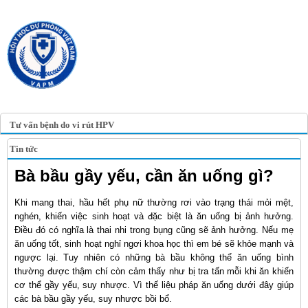
TRANG TIN ĐIỆN TỬ
HỘI Y HỌC DỰ PHÒNG
VIỆT NAM
VIETNAM ASSOCIATION OF
PREVENTIVE MEDICINE
Tư vấn bệnh do vi rút HPV
Tin tức
Bà bầu gầy yếu, cần ăn uống gì?
Khi mang thai, hầu hết phụ nữ thường rơi vào trạng thái mỏi mệt,
nghén, khiến việc sinh hoạt và đặc biệt là ăn uống bị ảnh hưởng.
Điều đó có nghĩa là thai nhi trong bụng cũng sẽ ảnh hưởng. Nếu mẹ
ăn uống tốt, sinh hoạt nghỉ ngơi khoa học thì em bé sẽ khỏe mạnh và
ngược lại. Tuy nhiên có những bà bầu không thể ăn uống bình
thường được thậm chí còn cảm thấy như bị tra tấn mỗi khi ăn khiến
cơ thể gầy yếu, suy nhược. Vì thế liệu pháp ăn uống dưới đây giúp
các bà bầu gầy yếu, suy nhược bồi bổ.