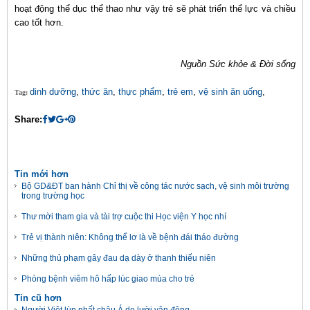
hoạt động thể dục thể thao như vậy trẻ sẽ phát triển thể lực và chiều
cao tốt hơn.
Nguồn Sức khỏe & Đời sống
dinh dưỡng
,
thức ăn
,
thực phẩm
,
trẻ em
,
vệ sinh ăn uống
,
Tag:
Share:
Tin mới hơn
Bộ GD&ĐT ban hành Chỉ thị về công tác nước sạch, vệ sinh môi trường
trong trường học
Thư mời tham gia và tài trợ cuộc thi Học viện Y học nhí
Trẻ vị thành niên: Không thể lơ là về bệnh đái tháo đường
Những thủ phạm gây đau dạ dày ở thanh thiếu niên
Phòng bệnh viêm hô hấp lúc giao mùa cho trẻ
Tin cũ hơn