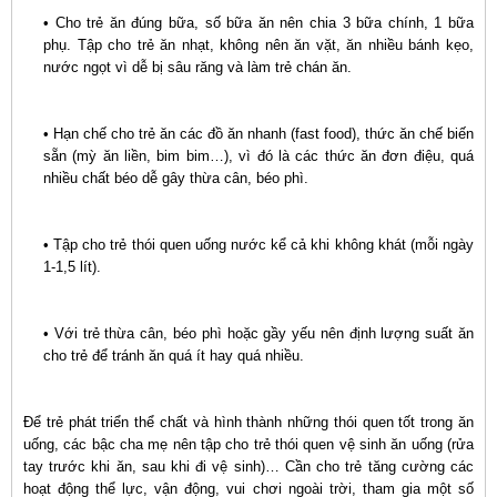
• Cho trẻ ăn đúng bữa, số bữa ăn nên chia 3 bữa chính, 1 bữa
phụ. Tập cho trẻ ăn nhạt, không nên ăn vặt, ăn nhiều bánh kẹo,
nước ngọt vì dễ bị sâu răng và làm trẻ chán ăn.
• Hạn chế cho trẻ ăn các đồ ăn nhanh (fast food), thức ăn chế biến
sẵn (mỳ ăn liền, bim bim…), vì đó là các thức ăn đơn điệu, quá
nhiều chất béo dễ gây thừa cân, béo phì.
• Tập cho trẻ thói quen uống nước kể cả khi không khát (mỗi ngày
1-1,5 lít).
• Với trẻ thừa cân, béo phì hoặc gầy yếu nên định lượng suất ăn
cho trẻ để tránh ăn quá ít hay quá nhiều.
Để trẻ phát triển thể chất và hình thành những thói quen tốt trong ăn
uống, các bậc cha mẹ nên tập cho trẻ thói quen vệ sinh ăn uống (rửa
tay trước khi ăn, sau khi đi vệ sinh)… Cần cho trẻ tăng cường các
hoạt động thể lực, vận động, vui chơi ngoài trời, tham gia một số