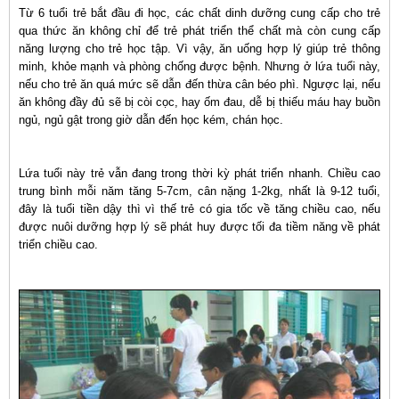
Từ 6 tuổi trẻ bắt đầu đi học, các chất dinh dưỡng cung cấp cho trẻ
qua thức ăn không chỉ để trẻ phát triển thể chất mà còn cung cấp
năng lượng cho trẻ học tập. Vì vậy, ăn uống hợp lý giúp trẻ thông
minh, khỏe mạnh và phòng chống được bệnh. Nhưng ở lứa tuổi này,
nếu cho trẻ ăn quá mức sẽ dẫn đến thừa cân béo phì. Ngược lại, nếu
ăn không đầy đủ sẽ bị còi cọc, hay ốm đau, dễ bị thiếu máu hay buồn
ngủ, ngủ gật trong giờ dẫn đến học kém, chán học.
Lứa tuổi này trẻ vẫn đang trong thời kỳ phát triển nhanh. Chiều cao
trung bình mỗi năm tăng 5-7cm, cân nặng 1-2kg, nhất là 9-12 tuổi,
đây là tuổi tiền dậy thì vì thế trẻ có gia tốc về tăng chiều cao, nếu
được nuôi dưỡng hợp lý sẽ phát huy được tối đa tiềm năng về phát
triển chiều cao.