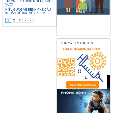
TRONG TÌNH HÌNH MỚI TẠI KHU
VỰC”
HIỂU ĐÚNG VỀ BỆNH PHẾ CẦU
KHUẨN ĐỂ BẢO VỆ TRẺ EM
1
2
3
›
»
THÔNG TIN VẮC XIN