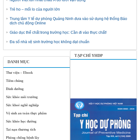
Người Việt lùn nhất châu Á do lười vận động
Trẻ ho – mối lo của người lớn
Trung tâm Y tế dự phòng Quảng Ninh đưa vào sử dụng hệ thống Báo
dịch chủ động Online
Giáo dục thể chất trong trường học: Cần đi vào thực chất!
Đa số nhà vệ sinh trường học không đạt chuẩn
TẠP CHÍ YHDP
DANH MỤC
Thư viện – Ebook
Tiêm chủng
Dinh dưỡng
Sức khỏe môi trường
Sức khoẻ nghề nghiệp
Vệ sinh an toàn thực phẩm
Sức khỏe học đường
Tai nạn thương tích
Phòng chống bệnh lây