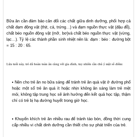
Bữa ăn cần đảm bảo cân đối các chất giữa dinh dưỡng, phối hợp cả
chất đạm động vật (thịt, cá, trứng…) và đạm nguồn thực vật (đậu đỗ),
chất béo nguồn động vật (mỡ, bơ)và chất béo nguồn thực vật (vừng,
lạc…). Tỷ lệ các thành phần sinh nhiệt nên là: đạm : béo : đường bột
= 15 : 20 : 65.
Lứa tuổi này, trẻ đã hoàn toàn ăn cùng với gia đình, tuy nhiên cần chú ý một số điểm:
• Nên cho trẻ ăn no bữa sáng để tránh trẻ ăn quà vặt ở đường phố
hoặc một số trẻ ăn quá ít hoặc nhịn không ăn sáng làm trẻ mệt
mỏi, không tập trung học sẽ ảnh hưởng đến kết quả học tập, thậm
chí có trẻ bị hạ đường huyết trong giờ học.
• Khuyến khích trẻ ăn nhiều rau để tránh táo bón, đồng thời cung
cấp nhiều vi chất dinh dưỡng cần thiết cho sự phát triển của trẻ.