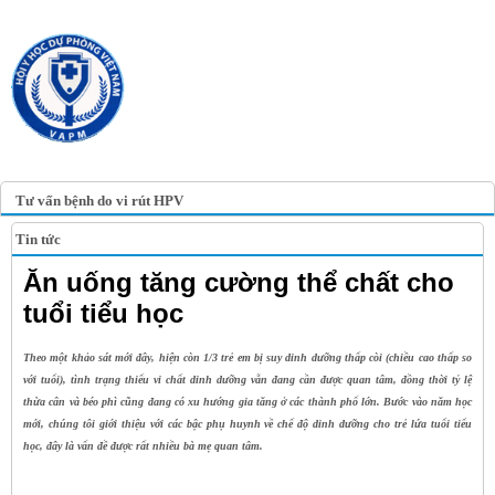
TRANG TIN ĐIỆN TỬ
HỘI Y HỌC DỰ PHÒNG
VIỆT NAM
VIETNAM ASSOCIATION OF
PREVENTIVE MEDICINE
Tư vấn bệnh do vi rút HPV
Tin tức
Ăn uống tăng cường thể chất cho
tuổi tiểu học
Theo một khảo sát mới đây, hiện còn 1/3 trẻ em bị suy dinh dưỡng thấp còi (chiều cao thấp so
với tuổi), tình trạng thiếu vi chất dinh dưỡng vẫn đang cần được quan tâm, đồng thời tỷ lệ
thừa cân và béo phì cũng đang có xu hướng gia tăng ở các thành phố lớn. Bước vào năm học
mới, chúng tôi giới thiệu với các bậc phụ huynh về chế độ dinh dưỡng cho trẻ lứa tuổi tiểu
học, đây là vấn đề được rất nhiều bà mẹ quan tâm.