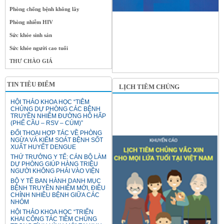
Phòng chống bệnh không lây
Phòng nhiễm HIV
Sức khỏe sinh sản
Sức khỏe người cao tuổi
THƯ CHÀO GIÁ
TIN TIÊU ĐIỂM
LỊCH TIÊM CHỦNG
HỘI THẢO KHOA HỌC “TIÊM
CHỦNG DỰ PHÒNG CÁC BỆNH
TRUYỀN NHIỄM ĐƯỜNG HÔ HẤP
(PHẾ CẦU – RSV – CÚM)”
ĐỐI THOẠI HỢP TÁC VỀ PHÒNG
NGỪA VÀ KIỂM SOÁT BỆNH SỐT
XUẤT HUYẾT DENGUE
THỨ TRƯỞNG Y TẾ: CÁN BỘ LÀM
DỰ PHÒNG GIÚP HÀNG TRIỆU
NGƯỜI KHÔNG PHẢI VÀO VIỆN
BỘ Y TẾ BAN HÀNH DANH MỤC
BỆNH TRUYỀN NHIỄM MỚI, ĐIỀU
CHỈNH NHIỀU BỆNH GIỮA CÁC
NHÓM
HỘI THẢO KHOA HỌC “TRIỂN
KHAI CÔNG TÁC TIÊM CHỦNG