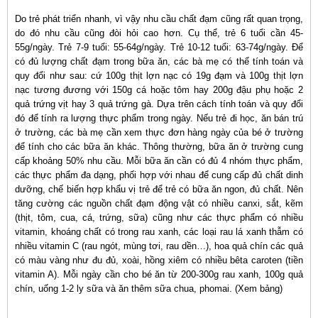
Do trẻ phát triển nhanh, vì vậy nhu cầu chất đạm cũng rất quan trọng,
do đó nhu cầu cũng đòi hỏi cao hơn. Cụ thể, trẻ 6 tuổi cần 45-
55g/ngày. Trẻ 7-9 tuổi: 55-64g/ngày. Trẻ 10-12 tuổi: 63-74g/ngày. Để
có đủ lượng chất đạm trong bữa ăn, các bà mẹ có thể tính toán và
quy đổi như sau: cứ 100g thịt lợn nạc có 19g đạm và 100g thịt lợn
nạc tương đương với 150g cá hoặc tôm hay 200g đậu phụ hoặc 2
quả trứng vịt hay 3 quả trứng gà. Dựa trên cách tính toán và quy đổi
đó để tính ra lượng thực phẩm trong ngày. Nếu trẻ đi học, ăn bán trú
ở trường, các bà mẹ cần xem thực đơn hàng ngày của bé ở trường
để tính cho các bữa ăn khác. Thông thường, bữa ăn ở trường cung
cấp khoảng 50% nhu cầu. Mỗi bữa ăn cần có đủ 4 nhóm thực phẩm,
các thực phẩm đa dạng, phối hợp với nhau để cung cấp đủ chất dinh
dưỡng, chế biến hợp khẩu vị trẻ để trẻ có bữa ăn ngon, đủ chất. Nên
tăng cường các nguồn chất đạm động vật có nhiều canxi, sắt, kẽm
(thịt, tôm, cua, cá, trứng, sữa) cũng như các thực phẩm có nhiều
vitamin, khoáng chất có trong rau xanh, các loại rau lá xanh thẫm có
nhiều vitamin C (rau ngót, mùng tơi, rau dền…), hoa quả chín các quả
có màu vàng như đu đủ, xoài, hồng xiêm có nhiều bêta caroten (tiền
vitamin A). Mỗi ngày cần cho bé ăn từ 200-300g rau xanh, 100g quả
chín, uống 1-2 ly sữa và ăn thêm sữa chua, phomai. (Xem bảng)